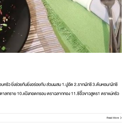
อบครัว ยิ่งช่วยกันยิ่งอร่อยกับ ส่วนผสม 1.ปูอัด 2.รากผักชี 3.ต้นหอม/ผักชี
 9.น้ำตาลทราย 10.แป้งทอดกรอบ ตราฉลากทอง 11.ซีอิ๊วขาวสูตร1 ตราแม่ครัว
Read More