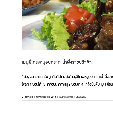
วิธี
การ
ง่ายๆ?
เมนูซี่โครงหมูอบกระทะน้ำผึ้งราชบุรี”♥️?
?สัญจรตราแม่ครัว คู่ครัวทั่วไทย กับ”เมนูซี่โครงหมูอบกระทะน้ำผึ้งร
โขลก 1 ช้อนโต๊ะ 3.เกลือป่นเคล้าหมู 2 ช้อนชา 4.เกลือป่นต้มหมู 1 ช้
บน
By
admin fg
|
กุมภาพันธ์ 24th, 2018
|
เมนูอาหารแม่ครัว
|
ปิดความเห็น
เมนู
ซี่โครง
หมู