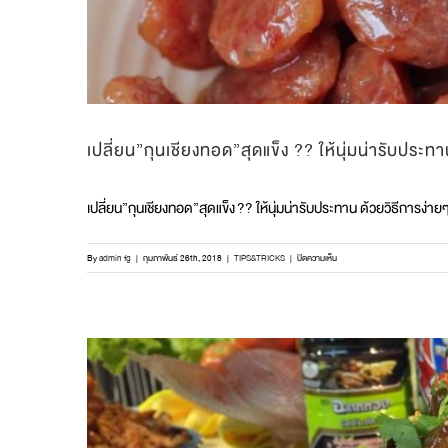
เปลี่ยน”กุนเชียงทอด”สุดแข็ง ?? ให้นุ่มน่ารับประท
เปลี่ยน”กุนเชียงทอด”สุดแข็ง ?? ให้นุ่มน่ารับประทาน ด้วยวิธีการง่า
บน
By
admin fg
|
กุมภาพันธ์ 26th, 2018
|
TIPS&TRICKS
|
ปิดความเห็น
เปลี่ยน”กุนเชียง
ทอด”สุด
แข็ง
??
ให้
นุ่ม
น่า
รับ
ประทาน
ด้วย