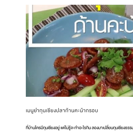
อบ
กระทะ
น้ำ
ผึ้ง
ราชบุรี”♥️?
เมนูยำกุนเชียงปลาก้านคะน้ากรอบ
ที่บ้านใครมีกุนเชียงอยู่ แต่ไม่รู้จะทำอะไรกิน ลองมาเปลี่ยนกุนเชียงธร