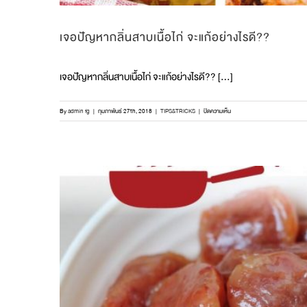
เจอปัญหากลิ่นสาบเนื้อไก่ จะแก้อย่างไรดี??
เจอปัญหากลิ่นสาบเนื้อไก่ จะแก้อย่างไรดี?? […]
บน
By
admin fg
|
กุมภาพันธ์ 27th, 2018
|
TIPS&TRICKS
|
ปิดความเห็น
เจอ
ปัญหา
กลิ่น
สาบ
เนื้อ
ไก่
จะ
แก้
อย่างไร
ดี??