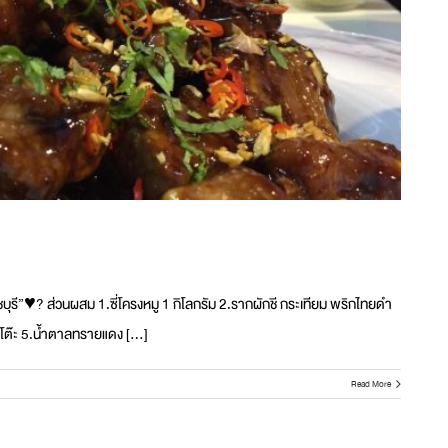
าชบุรี”♥️? ส่วนผสม 1.ซี่โครงหมู 1 กิโลกรัม 2.รากผักชี กระเทียม พริกไทยดำ
อนโต๊ะ 5.น้ำตาลทรายแดง [...]
Read More