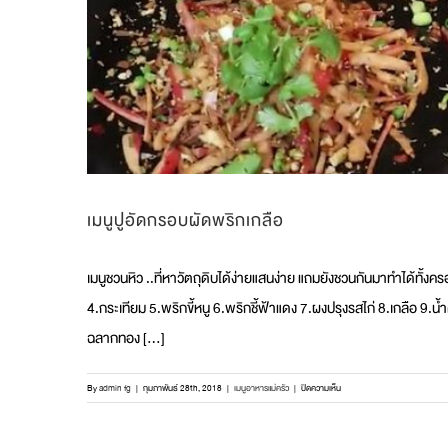
เมนูปูอัดกรอบผัดพริกเกลือ
เมนูชวนหิว ..ที่หาวัตถุดิบได้ง่ายแสนง่าย แถมยังชวนกันมาทำได้ทั้งคร
4.กระเทียม 5.พริกขี้หนู 6.พริกชี้ฟ้าแดง 7.ผงปรุงรสไก่ 8.เกลือ
ฉลากทอง [...]
บน
By
admin fg
|
กุมภาพันธ์ 28th, 2018
|
เมนูอาหารแม่ครัว
|
ปิดความเห็น
เมนู
ปู
อัด