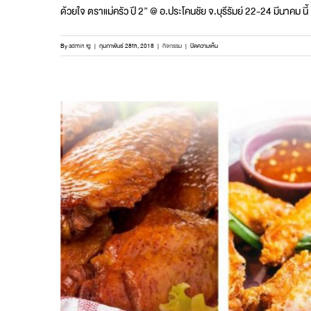
ด้วยใจ ตราแม่ครัว ปี 2” @ อ.ประโคนชัย จ.บุรีรัมย์ 22-24 มีนาคม นี้ เปิ
บน
By
admin fg
|
กุมภาพันธ์ 28th, 2018
|
กิจกรรม
|
ปิดความเห็น
เปิด
รับ
สมัคร
แล้ว
ผู้
โชค
ดี
50
ท่าน