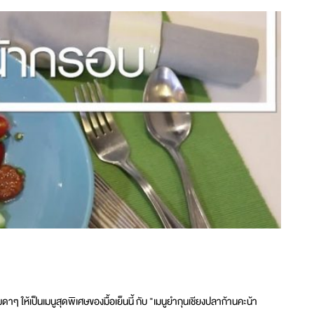
รมดาๆ ให้เป็นเมนูสุดพิเศษของมื้อเย็นนี้ กับ "เมนูยำกุนเชียงปลาก้านคะน้า