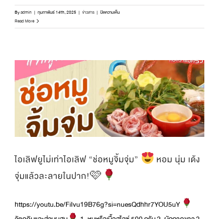
บน
By
admin
|
กุมภาพันธ์ 14th, 2025
|
ข่าวสาร
|
ปิดความเห็น
Read More
Happy
Valentine’s
Day
ไอเลิฟยูไม่เท่าไอเลิฟ “ช่อหมูจิ้มจุ่ม”
หอม นุ่ม เด้ง
จุ่มแล้วละลายในปาก!🩷
https://youtu.be/FiIvu19B76g?si=nuesQdhhr7YOU5uY