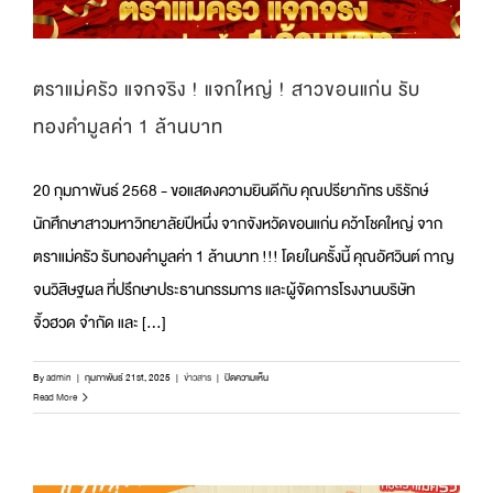
ตราแม่ครัว แจกจริง ! แจกใหญ่ ! สาวขอนแก่น รับ
ทองคำมูลค่า 1 ล้านบาท
20 กุมภาพันธ์ 2568 - ขอแสดงความยินดีกับ คุณปรียาภัทร บริรักษ์
นักศึกษาสาวมหาวิทยาลัยปีหนึ่ง จากจังหวัดขอนแก่น คว้าโชคใหญ่ จาก
ตราแม่ครัว รับทองคำมูลค่า 1 ล้านบาท !!! โดยในครั้งนี้ คุณอัศวินต์ กาญ
จนวิสิษฐผล ที่ปรึกษาประธานกรรมการ และผู้จัดการโรงงานบริษัท
จิ้วฮวด จำกัด และ [...]
บน
By
admin
|
กุมภาพันธ์ 21st, 2025
|
ข่าวสาร
|
ปิดความเห็น
ตรา
Read More
แม่
ครัว
แจก
จริง