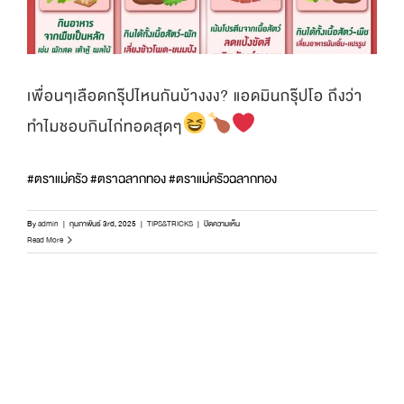
ปลา
เค็ม’
พร้อม
เสิร์ฟ!
เพื่อนๆเลือดกรุ๊ปไหนกันบ้างงง? แอดมินกรุ๊ปโอ ถึงว่า
ทำไมชอบกินไก่ทอดสุดๆ
#ตราแม่ครัว #ตราฉลากทอง #ตราแม่ครัวฉลากทอง
บน
By
admin
|
กุมภาพันธ์ 3rd, 2025
|
TIPS&TRICKS
|
ปิดความเห็น
เพื่อนๆ
Read More
เลือด
กรุ๊ป
ไหน
กัน
บ้าง
งง?
แอด
มิ
นก
รุ๊ป