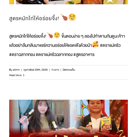
สูตรหมักไก่ให้อร่อยจึ้ง!
สูตรหมักไก่ให้อร่อยจึ้ง!
ขั้นตอนง่าย ๆ ลองไปทำตามกันดูนะค้าา
แล้วอย่าลืมกลับมาแชร์ความอร่อยให้แอดฟังด้วยน้า
#ตราแม่ครัว
#ตราฉลากทอง #ตราแม่ครัวฉลากทอง #สูตรอาหาร
บน
By
admin
|
กุมภาพันธ์ 25th, 2025
|
ข่าวสาร
|
ปิดความเห็น
สูตร
Read More
หมัก
ไก่
ให้
อร่อย
จึ้ง!