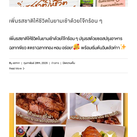
เพิ่มรสชาติให้ชีวิตในยามเช้าด้วยโจ๊กร้อน ๆ
เพิ่มรสชาติให้ชีวิตในยามเช้าด้วยโจ๊กร้อน ๆ ปรุงรสด้วยซอสปรุงอาหาร
ฉลากเขียว #ตราฉลากทอง หอม อร่อย!
พร้อมเริ่มต้นวันแล้วค่าา
บน
By
admin
|
กุมภาพันธ์ 28th, 2025
|
ข่าวสาร
|
ปิดความเห็น
เพิ่ม
Read More
รสชาติ
ให้
ชีวิต
ใน
ยาม
เช้า
ด้วย
โจ๊ก
ร้อน
ๆ