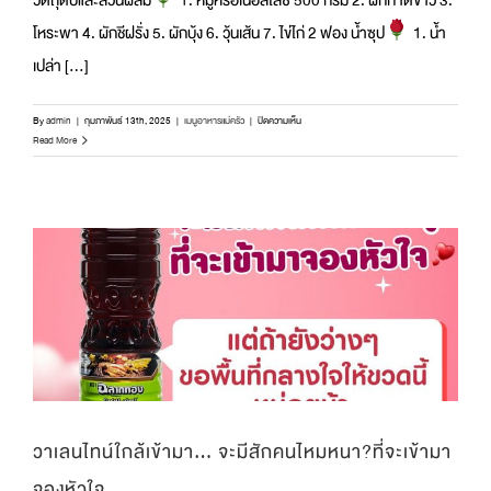
วัตถุดิบและส่วนผสม
1. หมูหรือเนื้อสไลซ์ 500 กรัม 2. ผักกาดขาว 3.
โหระพา 4. ผักชีฝรั่ง 5. ผักบุ้ง 6. วุ้นเส้น 7. ไข่ไก่ 2 ฟอง น้ำซุป
1. น้ำ
เปล่า [...]
บน
By
admin
|
กุมภาพันธ์ 13th, 2025
|
เมนูอาหารแม่ครัว
|
ปิดความเห็น
ไอ
Read More
เลิฟ
ยู
ไม่
เท่า
ไอ
เลิฟ
“ช่อ
หมู
จิ้ม
จุ่ม”
หอม
นุ่ม
เด้ง
จุ่ม
วาเลนไทน์ใกล้เข้ามา… จะมีสักคนไหมหนา?ที่จะเข้ามา
แล้ว
ละลาย
จองหัวใจ