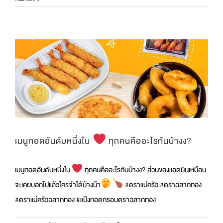
แล้ว
ค่าา!
เมนู
‘ไก่
ตุ๋น
ผัก
กาด
ดอง’
ตุ๋น
จน
หอม
นุ่ม
จน
ใจ
ละลาย
เมนูทอดอันดับหนึ่งใน
ทุกคนคืออะไรกันบ้างง?
🩷
เมนูทอดอันดับหนึ่งใน
ทุกคนคืออะไรกันบ้างง? ส่วนของแอดมินเหมือน
จะเคยบอกไปแล้วใครจำได้บ้างน๊า
#ตราแม่ครัว #ตราฉลากทอง
#ตราแม่ครัวฉลากทอง #แป้งทอดกรอบตราฉลากทอง