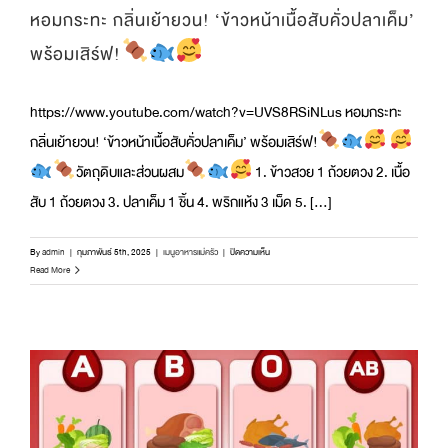
หัวใจ
หอมกระทะ กลิ่นเย้ายวน! ‘ข้าวหน้าเนื้อสับคั่วปลาเค็ม’
พร้อมเสิร์ฟ!
https://www.youtube.com/watch?v=UVS8RSiNLus หอมกระทะ
กลิ่นเย้ายวน! ‘ข้าวหน้าเนื้อสับคั่วปลาเค็ม’ พร้อมเสิร์ฟ!
วัตถุดิบและส่วนผสม
1. ข้าวสวย 1 ถ้วยตวง 2. เนื้อ
สับ 1 ถ้วยตวง 3. ปลาเค็ม 1 ชิ้น 4. พริกแห้ง 3 เม็ด 5. [...]
บน
By
admin
|
กุมภาพันธ์ 5th, 2025
|
เมนูอาหารแม่ครัว
|
ปิดความเห็น
หอม
Read More
กระทะ
กลิ่น
เย้า
ยวน!
‘ข้าว
หน้า
เนื้อ
สับ
คั่ว