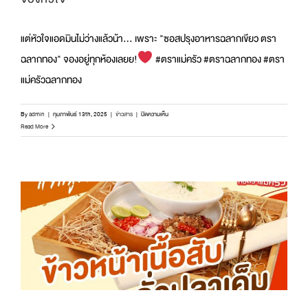
ใน
ปาก!
🩷
แต่หัวใจแอดมินไม่ว่างแล้วน้า... เพราะ "ซอสปรุงอาหารฉลากเขียว ตรา
ฉลากทอง" จองอยู่ทุกห้องเลยย!
#ตราแม่ครัว #ตราฉลากทอง #ตรา
แม่ครัวฉลากทอง
บน
By
admin
|
กุมภาพันธ์ 13th, 2025
|
ข่าวสาร
|
ปิดความเห็น
วาเลนไทน์
Read More
ใกล้
เข้า
มา…
จะ
มี
สัก
คน
ไหม
หนา?
ที่
จะ
เข้า
มา
จอง