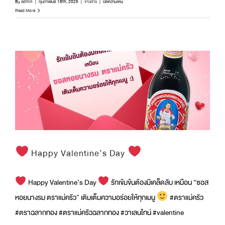
บน
By
admin
|
กุมภาพันธ์ 18th, 2025
|
ข่าวสาร
|
ปิดความเห็น
เมนู
Read More
ทอด
อันดับ
หนึ่ง
ใน
ทุก
คน
คือ
อะไร
กัน
บ้า
งง?
Happy Valentine’s Day
Happy Valentine’s Day
รักเข้มข้นต้องมีเคล็ดลับ เหมือน “ซอส
หอยนางรม ตราแม่ครัว” เติมเต็มความอร่อยให้ทุกเมนู
#ตราแม่ครัว
#ตราฉลากทอง #ตราแม่ครัวฉลากทอง #วาเลนไทน์ #valentine