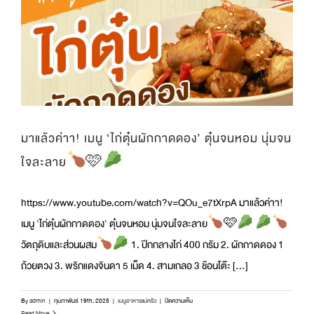
!
แจก
ใหญ่
!
สาว
ขอนแก่น
รับ
ทองคำ
มูลค่า
1
ล้าน
มาแล้วค่าา! เมนู ‘ไก่ตุ๋นผักกาดดอง’ ตุ๋นจนหอม นุ่มจน
บาท
ใจละลาย
🩷
https://www.youtube.com/watch?v=QOu_e7tXrpA มาแล้วค่าา!
เมนู 'ไก่ตุ๋นผักกาดดอง' ตุ๋นจนหอม นุ่มจนใจละลาย
🩷
วัตถุดิบและส่วนผสม
1. ปีกกลางไก่ 400 กรัม 2. ผักกาดดอง 1
ถ้วยตวง 3. พริกแดงจินดา 5 เม็ด 4. สามเกลอ 3 ช้อนโต๊ะ [...]
บน
By
admin
|
กุมภาพันธ์ 19th, 2025
|
เมนูอาหารแม่ครัว
|
ปิดความเห็น
มา
Read More