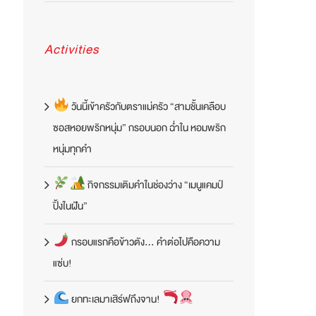
Activities
วันนี้เข้าครัวกับตราแม่ครัว “สามชั้นเคลือบ
ซอสหอยพริกหนุ่ม” กรอบนอก ฉ่ำใน หอมพริก
หนุ่มทุกคำ
กิจกรรมเติมคำในช่องว่าง “เมนูแคมป์
ปิ้งในฝัน”
กรอบแรกคือข้าวตัง… คำต่อไปคือความ
แซ่บ!
ยกทะเลมาเสิร์ฟถึงจาน!