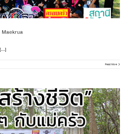
a Maekrua
[…]
Read More