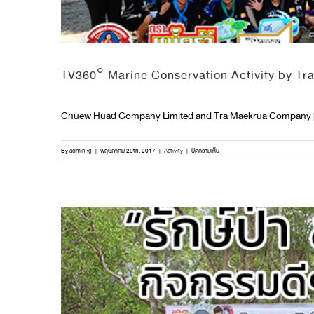
TV360° Marine Conservation Activity by Tr
Chuew Huad Company Limited and Tra Maekrua Company 
บน
By
admin fg
|
พฤษภาคม 20th, 2017
|
Activity
|
ปิดความเห็น
TV360°
Marine
Conservation
Activity
by
Tra
Maekrua