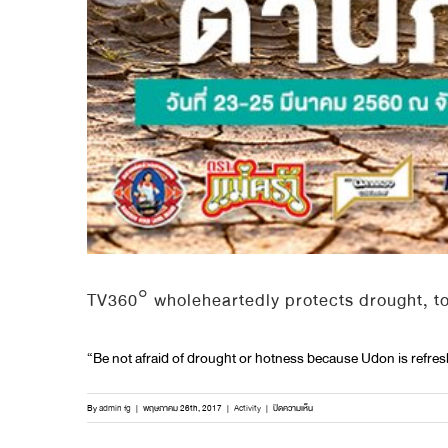
TV360° wholeheartedly protects drought, t
“Be not afraid of drought or hotness because Udon is refreshin
บน
By
admin fg
|
พฤษภาคม 26th, 2017
|
Activity
|
ปิดความเห็น
TV360°
wholeheartedly