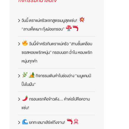
กิจกรรมที่น่าสนใจ
วันนี้ ตราแม่ครัวแจกสูตรเมนูสุดแซ่บ!
“ลาบเห็ดเผาะกุ้งฝอยกรอบ”
วันนี้เข้าครัวกับตราแม่ครัว “สามชั้นเคลือบ
ซอสหอยพริกหนุ่ม” กรอบนอก ฉ่ำใน หอมพริก
หนุ่มทุกคำ
กิจกรรมเติมคำในช่องว่าง “เมนูแคมป์
ปิ้งในฝัน”
กรอบแรกคือข้าวตัง… คำต่อไปคือความ
แซ่บ!
ยกทะเลมาเสิร์ฟถึงจาน!