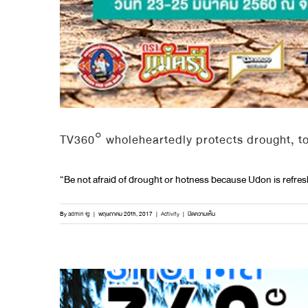
TV360° wholeheartedly protects drought, t
“Be not afraid of drought or hotness because Udon is refres
บน
By
admin fg
|
พฤษภาคม 20th, 2017
|
Activity
|
ปิดความเห็น
TV360°
wholeheartedly
protects
drought,
together
with
Tra