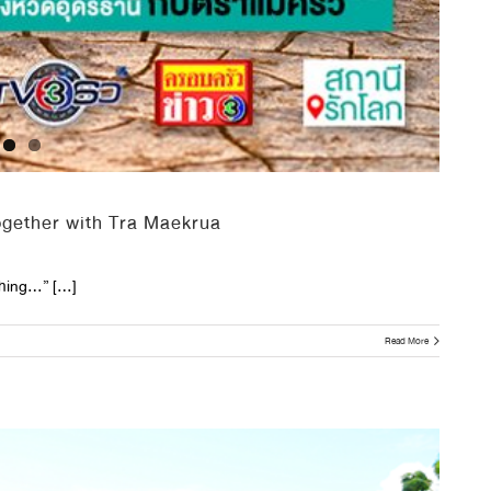
ogether with Tra Maekrua
hing…” [...]
Read More