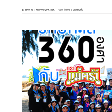
บน
By
admin fg
|
พฤษภาคม 20th, 2017
|
CSR
,
ข่าวสาร
|
ปิดความเห็น
รักษ์
ทะเล
360
องศา
กับ
ตรา
แม่
ครัว