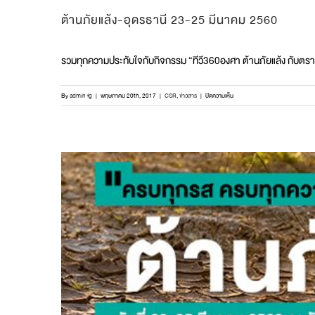
ต้านภัยแล้ง-อุดรธานี 23-25 มีนาคม 2560
รวมทุกความประทับใจกับกิจกรรม “ทีวี360องศา ต้านภัยแล้ง กับตราแม่
บน
By
admin fg
|
พฤษภาคม 20th, 2017
|
CSR
,
ข่าวสาร
|
ปิดความเห็น
ต้าน
ภัย
แล้ง-
อุดรธานี
23-
25
มีนาคม
2560