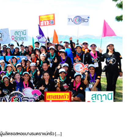
กัด ผู้ผลิตซอสหอยนางรมตราแม่ครัว […]