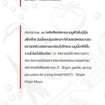
@phitchaa_aa
ทงคัตสึซอสพะแนง เมนูฟิวชั่นญี่ปุ่น
สไตล์ไทย วันนี้ลองปรุงรสแกงกะทิด้วยซอสหอยนางรม
ตราแม่ครัว อร่อยกลมกล่อมไปอีกแบบ เมนูนี้ยกให้เป็น
จานโปรดไปเรียบร้อย
#ตราแม่ครัว
#ตราฉลาก
ทอง
#ตราแม่ครัวฉลากทอง
#ซอยหอยนางรมตราแม่
ครัว
#ทงคัตสึซอสพะแนง
♬ Bright, gentle, spring
jazz piano for a long time(978527) - Single
Origin Music