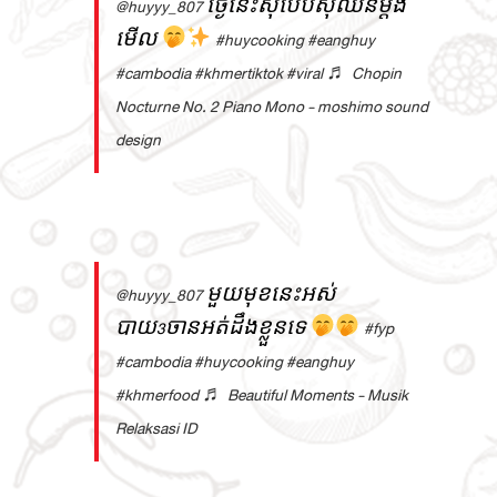
@huyyy_807
ថ្ងៃនេះសុំបែបសុីឈ័នម្តង
មើល
#huycooking
#eanghuy
#cambodia
#khmertiktok
#viral
♬ Chopin
Nocturne No. 2 Piano Mono - moshimo sound
design
@huyyy_807
មួយមុខនេះអស់
បាយ3ចានអត់ដឹងខ្លួនទេ
#fyp
#cambodia
#huycooking
#eanghuy
#khmerfood
♬ Beautiful Moments - Musik
Relaksasi ID