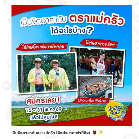
เป็นจิตอาสากับตราแม่ครัว ได้อะไรมากกว่าที่คิด!