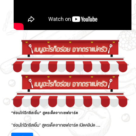
“ซ่อนไก่ฉีกชีสเยิ้ม” สูตรเด็ดจากเชฟอาร์ต
"ซ่อนไก่ฉีกชีสเยิ้ม" สูตรเด็ดจากเชฟอาร์ต เปิดคลิปด ...