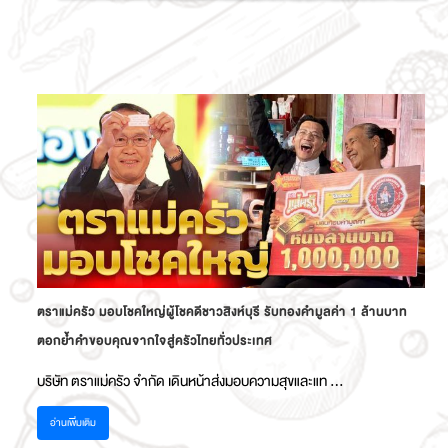
ตราแม่ครัว มอบโชคใหญ่ผู้โชคดีชาวสิงห์บุรี รับทองคำมูลค่า 1 ล้านบาท
ตอกย้ำคำขอบคุณจากใจสู่ครัวไทยทั่วประเทศ
บริษัท ตราแม่ครัว จำกัด เดินหน้าส่งมอบความสุขและแท ...
อ่านเพิ่มเติม