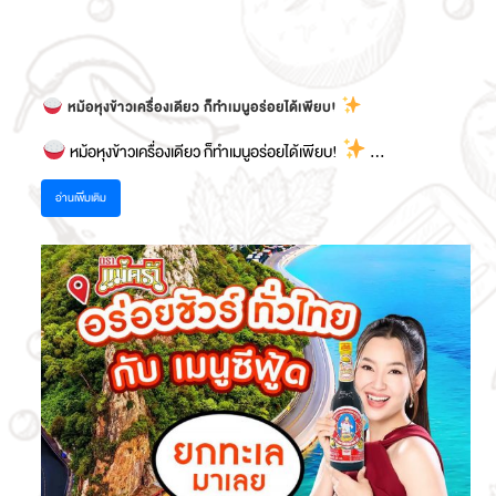
หม้อหุงข้าวเครื่องเดียว ก็ทำเมนูอร่อยได้เพียบ!
หม้อหุงข้าวเครื่องเดียว ก็ทำเมนูอร่อยได้เพียบ!
...
อ่านเพิ่มเติม