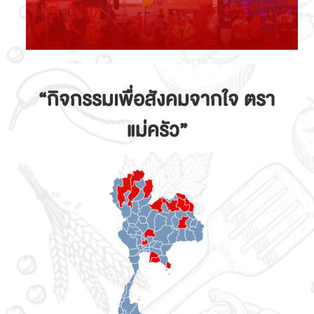
“กิจกรรมเพื่อสังคมจากใจ ตรา
แม่ครัว”