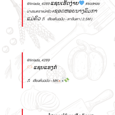
@linlada_4289
ແຊບເຮັດງ່າຍ
#ซอสหอย
นางรมตราแม่ครัว
#ຊອດຫອຍນາງລົມກາ
ແມ່ຄົວ
♬ เสียงต้นฉบับ - ดาลีนดา ( 2.5M )
@linlada_4289
ແຊບແຮງກໍ
♬ เสียงต้นฉบับ - MK