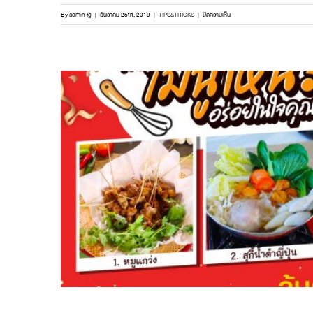
บน
By
admin fg
|
ธันวาคม 25th, 2019
|
TIPS&TRICKS
|
ปิดความเห็น
เคล็ด
ลับ
ตรา
แม่
ครัว
พร้อม
เสิร์ฟ
ความ
อร่อย
กับ
การ
ทำ
ซอส
ฉู่ฉี่
ให้
เข้ม
ถึง
เครื่อง
แกง
อร่อย
จน
ติดใจ