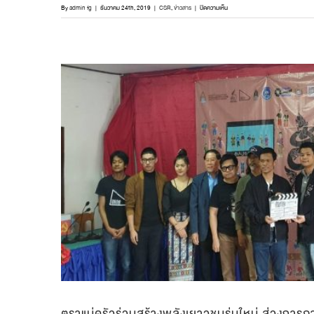
บน
By
admin fg
|
ธันวาคม 24th, 2019
|
CSR
,
ข่าวสาร
|
ปิดความเห็น
คลาย
ความ
หนาว
ส่ง
ท้าย
ปี
มอบ
ความ
อบอุ่น
ใน
ปี
ใหม่
สู่
พี่
น้อง
ชาวนา
แก
จังหวัด
นครพนม
ตราแม่ครัวร่วมสร้างพลังเยาวชนรุ่นใหม่ สู่วงกา