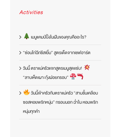
Activities
เมนูแคมป์ปิ้งในฝันของคุณคืออะไร?
“ซ่อนไก่ฉีกชีสเยิ้ม” สูตรเด็ดจากเชฟอาร์ต
วันนี้ ตราแม่ครัวแจกสูตรเมนูสุดแซ่บ!
“ลาบเห็ดเผาะกุ้งฝอยกรอบ”
วันนี้เข้าครัวกับตราแม่ครัว “สามชั้นเคลือบ
ซอสหอยพริกหนุ่ม” กรอบนอก ฉ่ำใน หอมพริก
หนุ่มทุกคำ