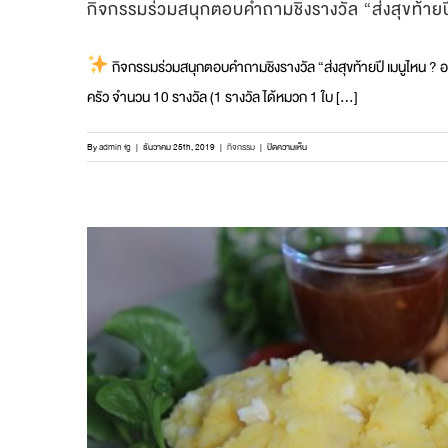
กิจกรรมร่วมสนุกตอบคำถามชิงรางวัล “ส่งสุขท้ายป
กิจกรรมร่วมสนุกตอบคำถามชิงรางวัล “ส่งสุขท้ายปี เมนูไหน ? อร
ครัว จำนวน 10 รางวัล (1 รางวัล ได้หมวก 1 ใบ [...]
บน
By
admin fg
|
ธันวาคม 25th, 2019
|
กิจกรรม
|
ปิดความเห็น
กิจกรรม
ร่วม
สนุก
ตอบ
คำถาม
ชิง
รางวัล
“ส่ง
สุข
ท้าย
ปี
เมนู
ไหน
?
อร่อย
ใน