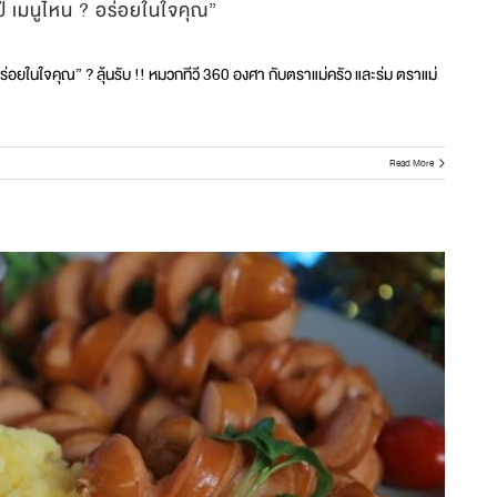
ี เมนูไหน ? อร่อยในใจคุณ”
่อยในใจคุณ” ? ลุ้นรับ !! หมวกทีวี 360 องศา กับตราแม่ครัว และร่ม ตราแม่
Read More