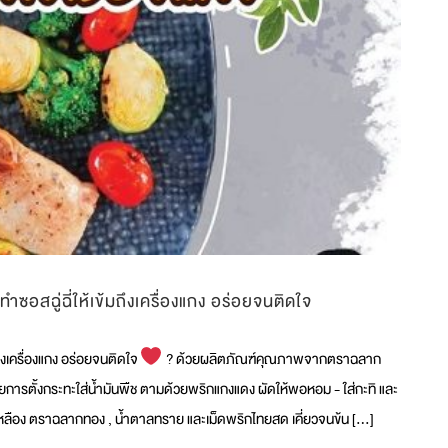
ซอสฉู่ฉี่ให้เข้มถึงเครื่องแกง อร่อยจนติดใจ
ึงเครื่องแกง อร่อยจนติดใจ
? ด้วยผลิตภัณฑ์คุณภาพจากตราฉลาก
้วยการตั้งกระทะใส่น้ำมันพืช ตามด้วยพริกแกงแดง ผัดให้พอหอม - ใส่กะทิ และ
หลือง ตราฉลากทอง , น้ำตาลทราย และเม็ดพริกไทยสด เคี่ยวจนข้น [...]