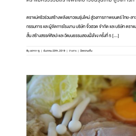
ตราแม่ครัวร่วมสร้างพลังเยาวชนรุ่นใหม่ สู่วงการภาพยนตร์ ไทย-ล
กรรมการ และผู้จัดการโรงงาน บริษัท จิ้วฮวด จำกัด และบริษัท ตราแ
สั้น สร้างสรรค์ศิลปะและวัฒนธรรมสองฝั่งโขง ครั้งที่ 5 [...]
บน
By
admin fg
|
ธันวาคม 20th, 2019
|
ข่าวสาร
|
ปิดความเห็น
ตรา
แม่
ครัว
ร่วม
สร้าง
พลัง
เยาวชน
รุ่น
ใหม่
สู่
วงการ
ภาพยนตร์
ไทย-
ลาว