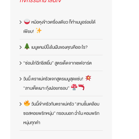
กิจกรรมที่น่าสนใจ
หม้อหุงข้าวเครื่องเดียว ก็ทำเมนูอร่อยได้
เพียบ!
เมนูแคมป์ปิ้งในฝันของคุณคืออะไร?
“ซ่อนไก่ฉีกชีสเยิ้ม” สูตรเด็ดจากเชฟอาร์ต
วันนี้ ตราแม่ครัวแจกสูตรเมนูสุดแซ่บ!
“ลาบเห็ดเผาะกุ้งฝอยกรอบ”
วันนี้เข้าครัวกับตราแม่ครัว “สามชั้นเคลือบ
ซอสหอยพริกหนุ่ม” กรอบนอก ฉ่ำใน หอมพริก
หนุ่มทุกคำ