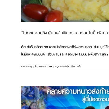
ใจ
คุณ”
“ไส้กรอกสปริง มันบด” เติมความอร่อยในมื้อพิเศษ
ต้อนรับวันคริสต์มาส ตราแม่ครัวเลยขอเสิร์ฟความอร่อย กับเมนู “ไส้
ในมื้อพิเศษแบบนี้ค่ะ ส่วนผสม และเครื่องปรุง 1.มันฝรั่งต้มสุก 1 ลูก 2
บน
By
admin fg
|
ธันวาคม 25th, 2019
|
เมนูอาหารแม่ครัว
|
ปิดความเห็น
“ไส้กรอก
สปริง
มัน
บด”
เติม
ความ
อร่อย
ใน
มื้อ