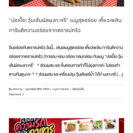
“ปอเปี๊ยะวุ้นเส้นผัดผงกะหรี่” เมนูสุดอร่อย เคี้ยวเพลิน
การันตีความอร่อยจากตราแม่ครัว
อิ่มอร่อยกับตราแม่ครัว วันนี้.. เสนอเมนูสุดอร่อย เคี้ยวเพลิน การันตีความ
อร่อยจากตราแม่ครัว ว่ากรอบ หอม อร่อย กลมกล่อม กับเมนู “ปอเปี๊ยะวุ้น
เส้นผัดผงกะหรี่” ? ส่วนผสม และขั้นตอนการทำก็ไม่ยุ่งยากค่ะ ไปลองทำ
ตามกันดูนะคะ ? ? ส่วนผสม และเครื่องปรุง วุ้นเส้นแช่น้ำ ไข่ไก่ ผงกะหรี่ [...]
บน
By
admin fg
|
กุมภาพันธ์ 26th, 2020
|
เมนูอาหารแม่ครัว
|
ปิดความเห็น
“ปอ
Read More
เปี๊ยะ
วุ้น
เส้น
ผัด
ผง
กะหรี่”
เมนู