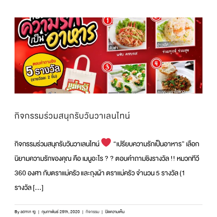
ชื่อ
ผู้
โชค
ดี
ใน
กิจกรรม
“เปรียบ
ความ
รัก
เป็น
อาหาร
เลือก
นิยาม
กิจกรรมร่วมสนุกรับวันวาเลนไทน์
ความ
รัก
ของ
กิจกรรมร่วมสนุกรับวันวาเลนไทน์
“เปรียบความรักเป็นอาหาร” เลือก
คุณ
คือ
นิยามความรักของคุณ คือ เมนูอะไร ? ? ตอบคำถามชิงรางวัล !! หมวกทีวี
เมนู
อะไร”
360 องศา กับตราแม่ครัว และถุงผ้า ตราแม่ครัว จำนวน 5 รางวัล (1
รางวัล [...]
บน
By
admin fg
|
กุมภาพันธ์ 25th, 2020
|
กิจกรรม
|
ปิดความเห็น