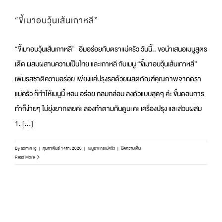
“ขี้เมาอบวุ้นเส้นเกาหลี”
“ขี้เมาอบวุ้นเส้นเกาหลี” อิ่มอร่อยกับตราแม่ครัว วันนี้.. ขอนำเสนอเมนูสูตร
เด็ด ผสมผสานความเป็นไทย และเกาหลี กับเมนู “ขี้เมาอบวุ้นเส้นเกาหลี”
เพิ่มรสชาติความอร่อย เพียงแค่ปรุงรสด้วยผลิตภัณฑ์คุณภาพจากตรา
แม่ครัว ก็ทำให้เมนูนี้ หอม อร่อย กลมกล่อม ลงตัวแบบสุดๆ ค่ะ ขั้นตอนการ
ทำก็ง่ายๆ ไม่ยุ่งยากเลยค่ะ ลองทำตามกันดูนะคะ เครื่องปรุง และส่วนผสม
1. [...]
บน
By
admin fg
|
กุมภาพันธ์ 14th, 2020
|
เมนูอาหารแม่ครัว
|
ปิดความเห็น
“ขี้
Read More
เมา
อบ
วุ้น
เส้น
เกาหลี”