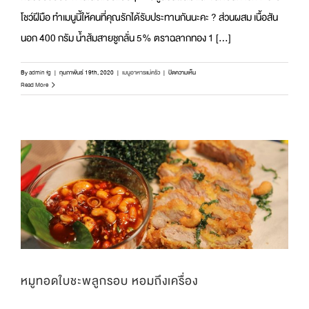
โชว์ฝีมือ ทำเมนูนี้ให้คนที่คุณรักได้รับประทานกันนะคะ ? ส่วนผสม เนื้อสัน
นอก 400 กรัม น้ำส้มสายชูกลั่น 5% ตราฉลากทอง 1 [...]
บน
By
admin fg
|
กุมภาพันธ์ 19th, 2020
|
เมนูอาหารแม่ครัว
|
ปิดความเห็น
สลัด
Read More
เนื้อ
ย่าง
น้ำ
จิ้ม
แจ่ว
เอาใจ
คน
ชอบ
รับ
ประทาน
เนื้อ
แบบ
แซ่
บๆ
หมูทอดใบชะพลูกรอบ หอมถึงเครื่อง