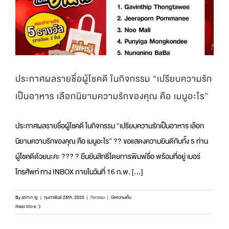
สุด
อร่อย
เคี้ยว
เพลิน
กา
รัน
ตีความ
อร่อย
ประกาศผลรายชื่อผู้โชคดี ในกิจกรรม “เปรียบความรัก
จาก
ตรา
เป็นอาหาร เลือกนิยามความรักของคุณ คือ เมนูอะไร”
แม่
ครัว
ประกาศผลรายชื่อผู้โชคดี ในกิจกรรม “เปรียบความรักเป็นอาหาร เลือก
นิยามความรักของคุณ คือ เมนูอะไร” ?? ขอแสดงความยินดีกับทั้ง 5 ท่าน
ผู้โชคดีด้วยนะคะ ??? ? ยืนยันสิทธิ์โดยการพิมพ์ชื่อ พร้อมที่อยู่ เบอร์
โทรศัพท์ ทาง INBOX ภายในวันที่ 16 ก.พ. [...]
บน
By
admin fg
|
กุมภาพันธ์ 25th, 2020
|
กิจกรรม
|
ปิดความเห็น
ประกาศ
Read More
ผล
ราย