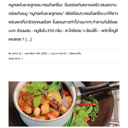
หมูทอดใบชะพลูกรอบ หอมถึงเครื่อง อิ่มอร่อยกับตราแม่ครัว เสนอความ
อร่อยกับเมนู “หมูทอดใบชะพลูกรอบ” เสิร์ฟร้อนๆ หอมถึงเครื่อง มาให้ชาว
แฟนเพจที่น่ารักทุกคนแล้วค่ะ ขั้นตอนการทำก็ง่ายมากๆ ทำตามกันได้เลย
นะคะ ส่วนผสม - หมูสันใน 250 กรัม - ตะไคร้ซอย ¼ ช้อนโต๊ะ - พริกขี้หนูสี
แดงซอย 1 [...]
บน
By
admin fg
|
กุมภาพันธ์ 14th, 2020
|
เมนูอาหารแม่ครัว
|
ปิดความเห็น
หมู
Read More
ทอด
ใบ
ชะพลู
กรอบ
หอม
ถึง
เครื่อง