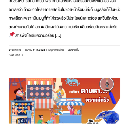
กับช่วงหน้าร้อนอีกด้วย เพราะกินแล้วชื่นใจ อิ่มอร่อยกับตราแม่ครัว ขอบ
อกเลยว่า ถ้าอยากให้ร่างกายสดชื่นในช่วงหน้าร้อนนี้ล่ะก็ เมนูสลัดก็เป็นหนึ่ง
ทางเลือก เพราะเป็นเมนูที่ทำได้รวดเร็ว มีประโยชน์และอร่อย สดชื่นอีกด้วย
ลองทำตามกันได้เลย #สลัดผลไม้ #ตราแม่ครัว #อิ่มอร่อยกับตราแม่ครัว
สารพัดไอเดียความอร่อย [...]
บน
By
admin fg
|
เมษายน 11th, 2022
|
เมนูอาหารแม่ครัว
|
ปิดความเห็น
สลัด
Read More
ผล
ไม้
ชื่น
ใจ
ต้อนรับ
วัน
สงกรานต์
|
อิ่ม
อร่อย
กับ
ตรา
แม่
ครัว