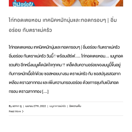
ไก่ทอดเตยหอม เทคนิคหมักนุ่มและทอดกรอบๆ | อิ่ม
อร่อย กับตราแม่ครัว
ไก่ทอดเตยหอม เทคนิคหมักนุ่มและทอดกรอบๆ | อิ่มอร่อย กับตราแม่ครัว
อิ่มอร่อย กับตราแม่ครัว วันนี้ ! พร้อมเสิร์ฟ.... ไก่ทอดเตยหอม... เมนูทอด
ชวนหิว อีกหนึ่งเมนูเด็ดมัดใจทุกคน !! เคล็ดลับความอร่อยของเมนูนี้ขึ้นอยู่
กับการหมักเนื้อไก่ด้วย ซอสหอยนางรม ตราแม่ครัว กับ ซอสปรุงรสฉลาก
เหลือง ตราฉลากทอง และเพิ่มความกรอบอร่อย ด้วยการชุบกับแป้งทอด
กรอบ ตราฉลากทอง [...]
บน
By
admin fg
|
เมษายน 27th, 2022
|
เมนูอาหารแม่ครัว
|
ปิดความเห็น
ไก่
Read More
ทอด
เตย
หอม