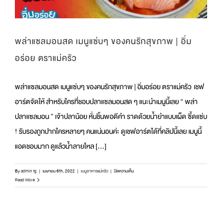
นางรม
ตรา
แม่
ครัว
พล่าแซลมอนสด เมนูแซ่บๆ ของคนรักสุขภาพ | อิ่ม
”
อร่อย ตราแม่ครัว
พล่าแซลมอนสด เมนูแซ่บๆ ของคนรักสุขภาพ | อิ่มอร่อย ตราแม่ครัว เชฟ
อาร์ตจัดให้ สำหรับใครที่ชอบปลาแซลมอนสด ๆ แนะนำเมนูนี้เลย “ พล่า
ปลาแซลมอน ” เจ้าปลาน้อย หั่นชิ้นพอดีคำ ราดด้วยน้ำยำแบบเผ็ด ซี้ดแซ่บ
! รับรองถูกปากใครหลายๆ คนแน่นอนค่ะ ดูเชฟอาร์ตได้ที่คลิปนี้เลย เมนูนี้
แอดชอบมาก ดูแล้วน้ำลายไหล [...]
บน
By
admin fg
|
เมษายน 6th, 2022
|
เมนูอาหารแม่ครัว
|
ปิดความเห็น
พล่า
Read More
แซลมอน
สด
เมนู
แซ่