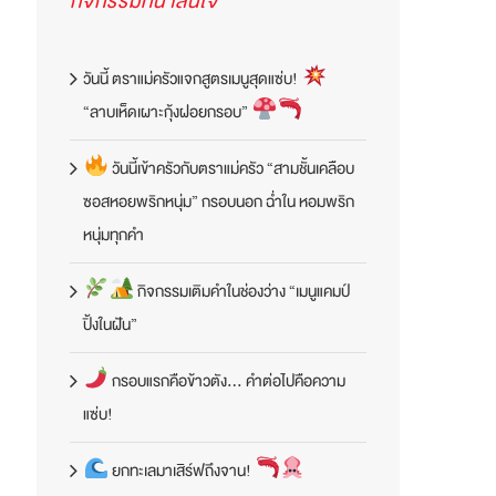
กิจกรรมที่น่าสนใจ
วันนี้ ตราแม่ครัวแจกสูตรเมนูสุดแซ่บ!
“ลาบเห็ดเผาะกุ้งฝอยกรอบ”
วันนี้เข้าครัวกับตราแม่ครัว “สามชั้นเคลือบ
ซอสหอยพริกหนุ่ม” กรอบนอก ฉ่ำใน หอมพริก
หนุ่มทุกคำ
กิจกรรมเติมคำในช่องว่าง “เมนูแคมป์
ปิ้งในฝัน”
กรอบแรกคือข้าวตัง… คำต่อไปคือความ
แซ่บ!
ยกทะเลมาเสิร์ฟถึงจาน!