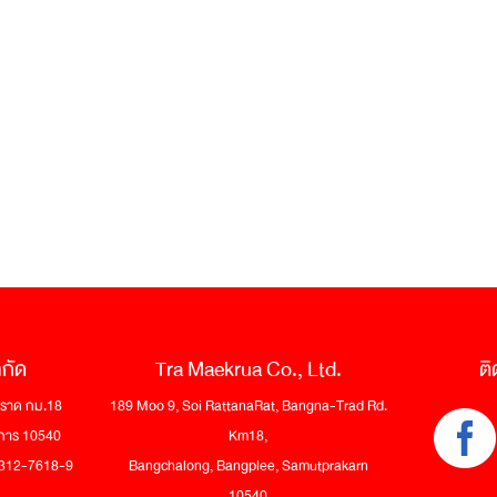
ำกัด
Tra Maekrua Co., Ltd.
ติ
 ตราด กม.18
189 Moo 9, Soi RattanaRat, Bangna-Trad Rd.
าการ 10540
Km18,
-2312-7618-9
Bangchalong, Bangplee, Samutprakarn
10540