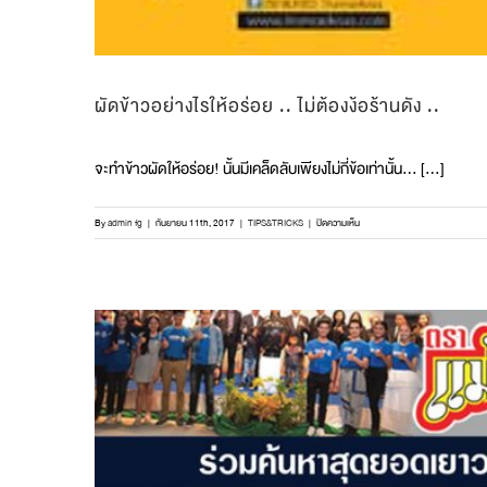
ผัดข้าวอย่างไรให้อร่อย .. ไม่ต้องง้อร้านดัง ..
จะทำข้าวผัดให้อร่อย! นั้นมีเคล็ดลับเพียงไม่กี่ข้อเท่านั้น… […]
บน
By
admin fg
|
กันยายน 11th, 2017
|
TIPS&TRICKS
|
ปิดความเห็น
ผัด
ข้าว
อย่างไร
ให้
อร่อย
..
ไม่
ต้อง
ง้อ
ร้าน
ดัง
..