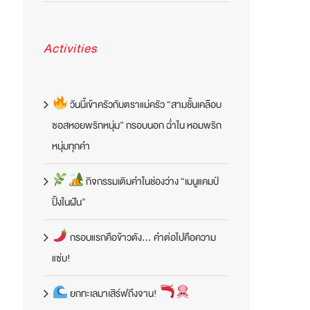
Activities
วันนี้เข้าครัวกับตราแม่ครัว “สามชั้นเคลือบ
ซอสหอยพริกหนุ่ม” กรอบนอก ฉ่ำใน หอมพริก
หนุ่มทุกคำ
กิจกรรมเติมคำในช่องว่าง “เมนูแคมป์
ปิ้งในฝัน”
กรอบแรกคือข้าวตัง… คำต่อไปคือความ
แซ่บ!
ยกทะเลมาเสิร์ฟถึงจาน!