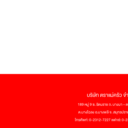
ขอ
แสดง
ความ
ยินดี
กับ
น้องๆ
ทั้ง
44
คน
ที่
ผ่าน
เข้า
รอบ
คิด
ใส
ไทย
แลนด์
ซี
บริษัท ตราแม่ครัว จ
ซั่น
3
189 หมู่ 9 ซ. รัตนราช ถ. บางนา –
ต.บางโฉลง อ.บางพลี จ. สมุทรปร
โทรศัพท์: 0-2312-7227 แฟกซ์: 0