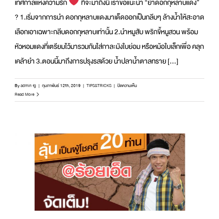
เทศกาลแห่งความรัก
ที่จะมาถึงนี้ เราขอแนะนำ “ยำดอกกุหลาบแดง”
? 1.เริ่มจากการนำ ดอกกุหลาบแดงมาเด็ดออกเป็นกลีบๆ ล้างน้ำให้สะอาด
เลือกเอาเฉพาะกลีบดอกกุหลาบเท่านั้น 2.นำหมูสับ พริกขี้หนูสวน พร้อม
หัวหอมแดงที่เตรียมไว้มารวมกันใส่กาละมังใบย่อม หรือหม้อใบเล็กเพื่อ คลุก
เคล้ายำ 3.ตอนนี้มาถึงการปรุงรสด้วย น้ำปลาน้ำตาลทราย [...]
บน
By
admin fg
|
กุมภาพันธ์ 12th, 2019
|
TIPS&TRICKS
|
ปิดความเห็น
ดอก
Read More
กุหลาบ
แดง
ไม่
แสลงใจ
!!