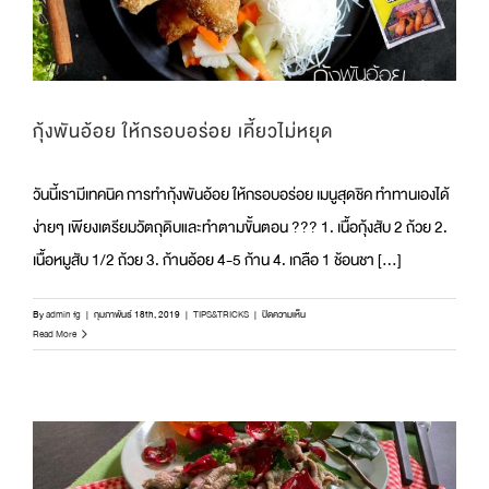
กุ้งพันอ้อย ให้กรอบอร่อย เคี้ยวไม่หยุด
วันนี้เรามีเทคนิค การทำกุ้งพันอ้อย ให้กรอบอร่อย เมนูสุดชิค ทำทานเองได้
ง่ายๆ เพียงเตรียมวัตถุดิบและทำตามขั้นตอน ??? 1. เนื้อกุ้งสับ 2 ถ้วย 2.
เนื้อหมูสับ 1/2 ถ้วย 3. ก้านอ้อย 4-5 ก้าน 4. เกลือ 1 ช้อนชา [...]
บน
By
admin fg
|
กุมภาพันธ์ 18th, 2019
|
TIPS&TRICKS
|
ปิดความเห็น
กุ้ง
Read More
พัน
อ้อย
ให้
กรอบ
อร่อย
เคี้ยว
ไม่