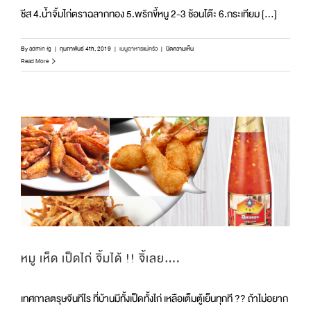
ชีส 4.น้ำจิ้มไก่ตราฉลากทอง 5.พริกขี้หนู 2-3 ช้อนโต๊ะ 6.กระเทียม [...]
บน
By
admin fg
|
กุมภาพันธ์ 4th, 2019
|
เมนูอาหารแม่ครัว
|
ปิดความเห็น
หมู
Read More
กรอบ
แผ่น
หมู เห็ด เป็ดไก่ จิ้มได้ !! จิ้เลย….
เทศกาลตรุษจีนทีไร ที่บ้านมีทั้งเป็ดทั้งไก่ เหลือเต็มตู้เย็นทุกที ?? ถ้าไม่อยาก