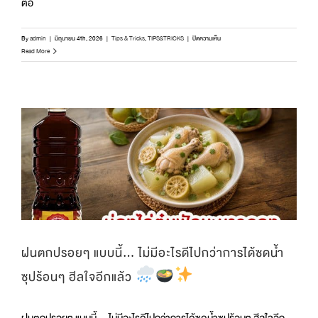
ต่อ
บน
By
admin
|
มิถุนายน 4th, 2026
|
Tips & Tricks
,
TIPS&TRICKS
|
ปิดความเห็น
หน้า
Read More
ฝน
แบบ
นี้
ร่างกาย
ต้องการ
ความ
อบอุ่น
ฝนตกปรอยๆ แบบนี้… ไม่มีอะไรดีไปกว่าการได้ซดน้ำ
ซุปร้อนๆ ฮีลใจอีกแล้ว
ฝนตกปรอยๆ แบบนี้... ไม่มีอะไรดีไปกว่าการได้ซดน้ำซุปร้อนๆ ฮีลใจอีก