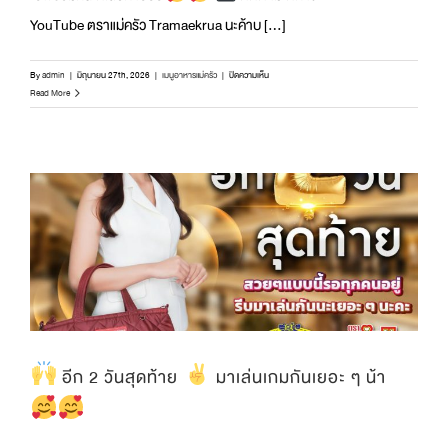
YouTube ตราแม่ครัว Tramaekrua นะค้าบ [...]
บน
By
admin
|
มิถุนายน 27th, 2026
|
เมนูอาหารแม่ครัว
|
ปิดความเห็น
Read More
มา
แล้ว
ววว
อิ่ม
อร่อย
กับ
ตรา
แม่
ครัว
อีก 2 วันสุดท้าย
มาเล่นเกมกันเยอะ ๆ น้า