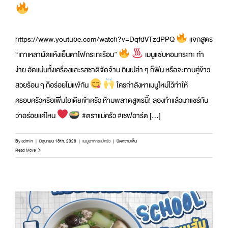
https://www.youtube.com/watch?v=DqfdVTzdPPQ
แจกสูตร
“เกาเหลาผัดแห้งเย็นตาโฟกระทะร้อน”
เมนูแซ่บหอมกระทะ ทำ
ง่าย อัดแน่นทั้งเครื่องและรสชาติจัดจ้าน กินเปล่า ๆ ก็ฟิน หรือจะทานคู่ข้าว
สวยร้อน ๆ ก็อร่อยไม่แพ้กัน
ใครกำลังหาเมนูใหม่ไว้ทำให้
ครอบครัวหรือเพิ่มไอเดียเข้าครัว ห้ามพลาดสูตรนี้! ลองทำแล้วมาแชร์กัน
ว่าอร่อยแค่ไหน
#ตราแม่ครัว #เชฟอาร์ต [...]
บน
By
admin
|
มิถุนายน 18th, 2026
|
เมนูอาหารแม่ครัว
|
ปิดความเห็น
Read More
แจก
สูตร
“เกาเหลา
ผัด
แห้ง
เย็นตาโฟ
กระทะ
ร้อน”