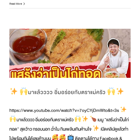
จุ๊บ
Read More
แมว
จุ๊บ
ไก่
อาจ
จะ
ยัง…
เพราะ
มื้อ
นี้
ใจ
มัน
เซ
มาหา
“แกง
หอย
มาแล้วววว อิ่มอร่อยกับตราแม่ครัว
จุ๊บ
แซ่
บๆ”
https://www.youtube.com/watch?v=7oyCYjDmWto&t=3s
เท่านั้น!
มาแล้วววว อิ่มอร่อยกับตราแม่ครัว
เมนู "แสร้งว่าเป็นไก่
ทอด" สุดว้าว กรอบนอก ฉ่ำใน กินเพลินเกินห้ามใจ
เปิดคลิปดูแล้วทำ
ไปพร้อมกันได้เลยค้าบบบ
ติดตามได้ทาง Facebook &