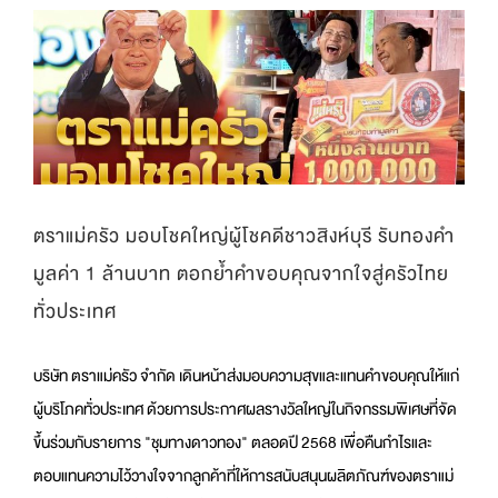
แต่
ความ
อร่อย
ไม่
เบา!
ตราแม่ครัว มอบโชคใหญ่ผู้โชคดีชาวสิงห์บุรี รับทองคำ
มูลค่า 1 ล้านบาท ตอกย้ำคำขอบคุณจากใจสู่ครัวไทย
ทั่วประเทศ
บริษัท ตราแม่ครัว จำกัด เดินหน้าส่งมอบความสุขและแทนคำขอบคุณให้แก่
ผู้บริโภคทั่วประเทศ ด้วยการประกาศผลรางวัลใหญ่ในกิจกรรมพิเศษที่จัด
ขึ้นร่วมกับรายการ "ชุมทางดาวทอง" ตลอดปี 2568 เพื่อคืนกำไรและ
ตอบแทนความไว้วางใจจากลูกค้าที่ให้การสนับสนุนผลิตภัณฑ์ของตราแม่