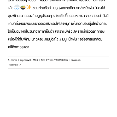
แล้ว
ชวนเข้าครัวทำเมนูสุดคลาสสิกประจำหน้าฝน "น่องไก่
ตุ๋นฟักมะนาวดอง" เมนูซุปร้อนๆ รสชาติเปรี้ยวอมหวาน กลมกล่อมกำลังดี
แถมกลิ่นหอมของมะนาวดองยังช่วยให้โล่งจมูก เพิ่มความอบอุ่นให้ร่างกาย
ได้เป็นอย่างดีในวันที่อากาศเย็นฉ่ำ #ตราแม่ครัว #ตราแม่ครัวฉลากทอง
#น่องไก่ตุ๋นฟักมะนาวดอง #เมนูฮีลใจ #เมนูหน้าฝน #อร่อยกลมกล่อม
#ซีอิ๊วขาวสูตร1
บน
By
admin
|
มิถุนายน 4th, 2026
|
Tips & Tricks
,
TIPS&TRICKS
|
ปิดความเห็น
ฝน
Read More
ตก
ปรอยๆ
แบบ
นี้…
ไม่มี
อะไร
ดี
ไป
กว่า
การ
ได้