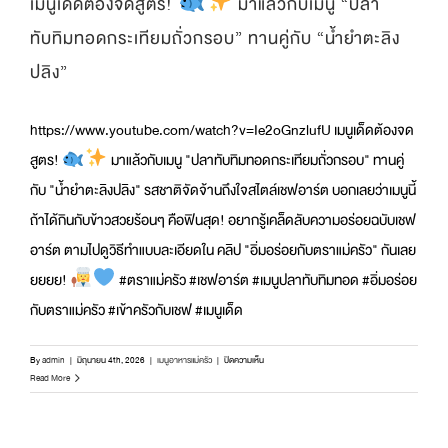
เมนูเด็ดต้องจดสูตร!
มาแล้วกับเมนู “ปลา
บาท
ตอกย้ำ
ทับทิมทอดกระเทียมถั่วกรอบ” ทานคู่กับ “น้ำยำตะลิง
คำ
ขอบคุณ
ปลิง”
จาก
ใจ
สู่
https://www.youtube.com/watch?v=Ie2oGnzlufU เมนูเด็ดต้องจด
ครัว
ไทย
สูตร!
มาแล้วกับเมนู "ปลาทับทิมทอดกระเทียมถั่วกรอบ" ทานคู่
ทั่ว
กับ "น้ำยำตะลิงปลิง" รสชาติจัดจ้านถึงใจสไตล์เชฟอาร์ต บอกเลยว่าเมนูนี้
ประเทศ
ถ้าได้กินกับข้าวสวยร้อนๆ คือฟินสุด! อยากรู้เคล็ดลับความอร่อยฉบับเชฟ
อาร์ต ตามไปดูวิธีทำแบบละเอียดใน คลิป "อิ่มอร่อยกับตราแม่ครัว" กันเลย
ยยยย!
#ตราแม่ครัว #เชฟอาร์ต #เมนูปลาทับทิมทอด #อิ่มอร่อย
กับตราแม่ครัว #เข้าครัวกับเชฟ #เมนูเด็ด
บน
By
admin
|
มิถุนายน 4th, 2026
|
เมนูอาหารแม่ครัว
|
ปิดความเห็น
เมนู
Read More
เด็ด
ต้อง
จด