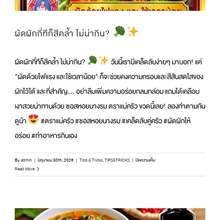
ผัดผักกี่ทีก็สีคล้ำ ไม่น่ากิน?
ผัดผักกี่ทีก็สีคล้ำ ไม่น่ากิน?
วันนี้เรามีเคล็ดลับง่ายๆ มาบอก! แค่
"ผัดด้วยไฟแรง และใช้เวลาน้อย" ก็จะช่วยคงความกรอบและสีสันสดใสของ
ผักไว้ได้ และที่สำคัญ... อย่าลืมเพิ่มความอร่อยกลมกล่อม แถมได้เคลือบ
เงาสวยน่าทานด้วย ซอสหอยนางรม ตราแม่ครัว ขวดนี้เลย! ลองทำตามกัน
ดูน้า
#ตราแม่ครัว #ซอสหอยนางรม #เคล็ดลับคู่ครัว #ผัดผักให้
อร่อย #ทำอาหารกินเอง
บน
By
admin
|
มิถุนายน 30th, 2026
|
Tips & Tricks
,
TIPS&TRICKS
|
ปิดความเห็น
ผัด
Read More
ผัก
กี่
ที
ก็
สี