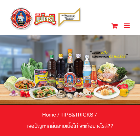
Skip
to
content
Home
/
TIPS&TRICKS
/
เจอปัญหากลิ่นสาบเนื้อไก่ จะแก้อย่างไรดี??