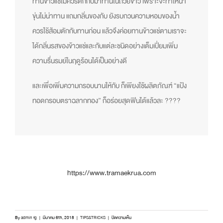
ทานข้าวแช่ไม่ควรตักกับ
มาทานในถ้วยข้าว เพราะจะทำให้น้ำ
ขุ่นไม่น่าท
าน แถมกลิ่นของกับ ยังรบกวนความหอมของน้ำ
ควรใช้ส้อมตักกับทานก่อน แล้วจึงค่อยทานข้าวแช่ตามเร
าจะ
ได้กลิ่นรสของข้าวแช่และ
กับแต่ละชนิดอย่างเต็มเปี่ย
มเพิ่ม
ความรื่นรมย์ในฤดูร้อ
นได้เป็นอย่างดี
และเพื่อเพิ่มความกรอบนานให
้กับ ก็เพียงใช้ผลิตภัณฑ์ “แป้ง
ทอดกรอบตราฉลากทอง” ก็อร่อยสุดฟินได้แล้วละ
?
?
?
?
https://www.tramaekrua.com
บน
By
admin fg
|
มีนาคม 6th, 2018
|
TIPS&TRICKS
|
ปิดความเห็น