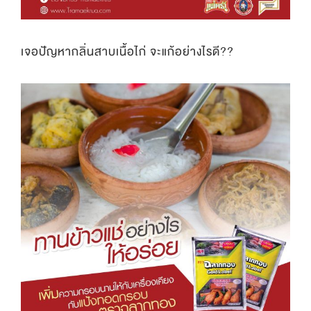
เจอปัญหากลิ่นสาบเนื้อไก่ จะแก้อย่างไรดี??