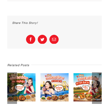
เจอ
ปัญหา
กลิ่น
สาบ
เนื้อ
Share This Story!
ไก่
จะ
แก้
อย่างไร
Facebook
Twitter
Email
ดี??
Related Posts