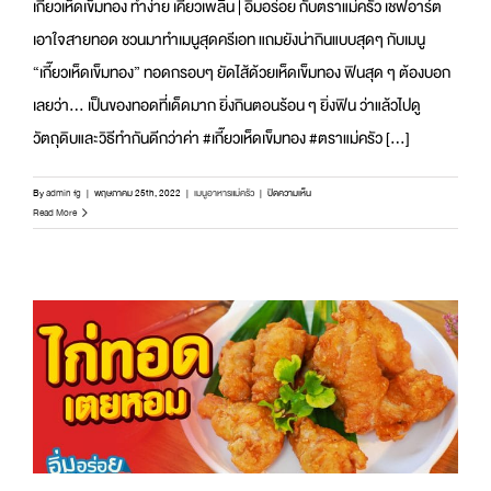
เกี๊ยวเห็ดเข็มทอง ทำง่าย เคี้ยวเพลิน | อิ่มอร่อย กับตราแม่ครัว เชฟอาร์ต
เอาใจสายทอด ชวนมาทำเมนูสุดครีเอท แถมยังน่ากินแบบสุดๆ กับเมนู
“เกี๊ยวเห็ดเข็มทอง” ทอดกรอบๆ ยัดไส้ด้วยเห็ดเข็มทอง ฟินสุด ๆ ต้องบอก
เลยว่า… เป็นของทอดที่เด็ดมาก ยิ่งกินตอนร้อน ๆ ยิ่งฟิน ว่าแล้วไปดู
วัตถุดิบและวิธีทำกันดีกว่าค่า #เกี๊ยวเห็ดเข็มทอง #ตราแม่ครัว [...]
บน
By
admin fg
|
พฤษภาคม 25th, 2022
|
เมนูอาหารแม่ครัว
|
ปิดความเห็น
เกี๊ยว
Read More
เห็ด
เข็ม
ทอง
ทำ
ง่าย
เคี้ยว
เพลิน
|
อิ่ม
อร่อย
กับ
ตรา
แม่
ครัว