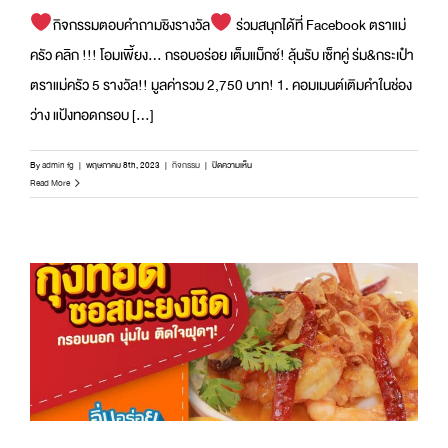
กิจกรรมตอบคำถามชิงรางวัล
ร่วมสนุกได้ที่ Facebook ตราแม่
ครัว คลิก !!! โอมเพี้ยง... กรอบอร่อย เต็มแม็กซ์! ลุ้นรับ เซ็ทคู่ ร่ม&กระเป๋า
ตราแม่ครัว 5 รางวัล!! มูลค่ารวม 2,750 บาท! 1. คอมเมนต์เติมคำในช่อง
ว่าง แป้งทอดกรอบ [...]
บน
By
admin fg
|
พฤษภาคม 8th, 2023
|
กิจกรรม
|
ปิดความเห็น
กิจกรรม
Read More
ตอบ
คำถาม
ชิง
รางวัล
โอม
เพี้ยง…
กรอบ
อร่อย
เต็ม
แม็กซ์!