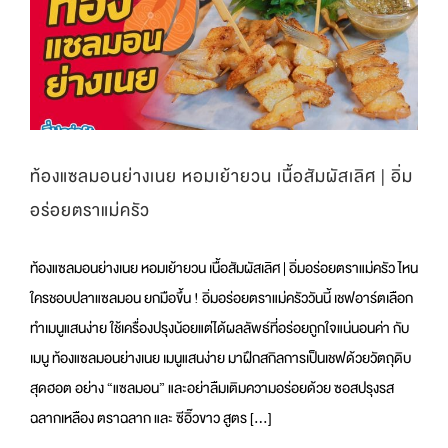
และ
ทอด
กร
อบๆ
|
อิ่ม
อร่อย
กับ
ตรา
ท้องแซลมอนย่างเนย หอมเย้ายวน เนื้อสัมผัสเลิศ | อิ่ม
แม่
ครัว
อร่อยตราแม่ครัว
ท้องแซลมอนย่างเนย หอมเย้ายวน เนื้อสัมผัสเลิศ | อิ่มอร่อยตราแม่ครัว ไหน
ใครชอบปลาแซลมอน ยกมือขึ้น ! อิ่มอร่อยตราแม่ครัววันนี้ เชฟอาร์ตเลือก
ทำเมนูแสนง่าย ใช้เครื่องปรุงน้อยแต่ได้ผลลัพธ์ที่อร่อยถูกใจแน่นอนค่า กับ
เมนู ท้องแซลมอนย่างเนย เมนูแสนง่าย มาฝึกสกิลการเป็นเชฟด้วยวัตถุดิบ
สุดฮอต อย่าง “แซลมอน” และอย่าลืมเติมความอร่อยด้วย ซอสปรุงรส
ฉลากเหลือง ตราฉลาก และ ซีอิ๊วขาว สูตร [...]