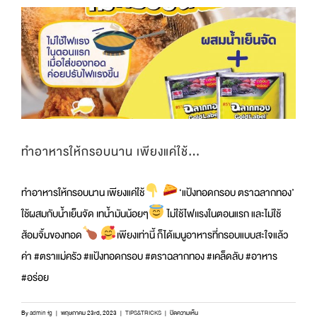
น้ำ
จิ้ม
แจ่ว”
|
อิ่ม
อร่อย
กับ
ตรา
แม่
ครัว
ทำอาหารให้กรอบนาน เพียงแค่ใช้…
ทำอาหารให้กรอบนาน เพียงแค่ใช้
‘แป้งทอดกรอบ ตราฉลากทอง’
ใช้ผสมกับน้ำเย็นจัด เทน้ำมันน้อยๆ
ไม่ใช้ไฟเเรงในตอนแรก และไม่ใช้
ส้อมจิ้มของทอด
เพียงเท่านี้ ก็ได้เมนูอาหารที่กรอบแบบสะใจแล้ว
ค่า #ตราแม่ครัว #แป้งทอดกรอบ #ตราฉลากทอง #เคล็ดลับ #อาหาร
#อร่อย
บน
By
admin fg
|
พฤษภาคม 23rd, 2023
|
TIPS&TRICKS
|
ปิดความเห็น