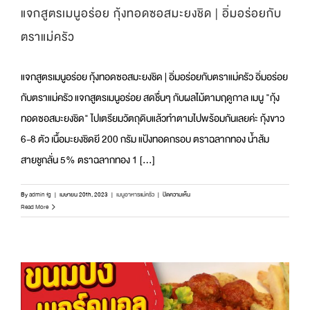
แจกสูตรเมนูอร่อย กุ้งทอดซอสมะยงชิด | อิ่มอร่อยกับ
ตราแม่ครัว
แจกสูตรเมนูอร่อย กุ้งทอดซอสมะยงชิด | อิ่มอร่อยกับตราแม่ครัว อิ่มอร่อย
กับตราแม่ครัว แจกสูตรเมนูอร่อย สดชื่นๆ กับผลไม้ตามฤดูกาล เมนู "กุ้ง
ทอดซอสมะยงชิด" ไปเตรียมวัตถุดิบแล้วทำตามไปพร้อมกันเลยค่ะ กุ้งขาว
6-8 ตัว เนื้อมะยงชิดยี 200 กรัม แป้งทอดกรอบ ตราฉลากทอง น้ำส้ม
สายชูกลั่น 5% ตราฉลากทอง 1 [...]
บน
By
admin fg
|
เมษายน 20th, 2023
|
เมนูอาหารแม่ครัว
|
ปิดความเห็น
แจก
Read More
สูตร
เมนู
อร่อย
กุ้ง
ทอด
ซอส
มะยง
ชิด