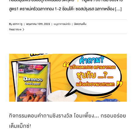
สูตร1 ตราแม่ครัวฉลากทอง 1-2 ช้อนโต๊ะ ซอสปรุงรส ฉลากเหลือง [...]
บน
By
admin fg
|
พฤษภาคม 10th, 2023
|
เมนูอาหารแม่ครัว
|
ปิดความเห็น
“ทอดมัน
Read More
พัน
ตะไคร้”
หอม
สมุนไพร
อร่อย
ถูกใจ
แน่นอน
|
อิ่ม
อร่อย
กับ
ตรา
แม่
ครัว
กิจกรรมตอบคำถามชิงรางวัล โอมเพี้ยง… กรอบอร่อย
เต็มแม็กซ์!