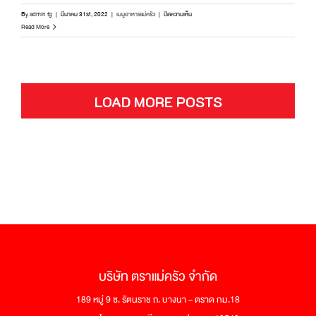
บน
By
admin fg
|
มีนาคม 31st, 2022
|
เมนูอาหารแม่ครัว
|
ปิดความเห็น
ท้อง
Read More
แซลมอน
ย่าง
เนย
หอม
เย้า
LOAD MORE POSTS
ยวน
เนื้อ
สัมผัส
เลิศ
|
อิ่ม
อร่อย
ตรา
แม่
ครัว
บริษัท ตราแม่ครัว จำกัด
189 หมู่ 9 ซ. รัตนราช ถ. บางนา – ตราด กม.18