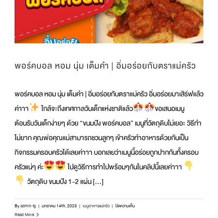
|
อิ่ม
อร่อย
กับ
ตรา
แม่
ครัว
พอร์คบอล หอม นุ่ม เต็มคำ | อิ่มอร่อยกับตราแม่ครัว
พอร์คบอล หอม นุ่ม เต็มคำ | อิ่มอร่อยกับตราแม่ครัว อิ่มอร่อยมาเสิร์ฟแล้ว
ค่าาา
ใกล้จะถึงเทศกาลวันเด็กแห่งชาติแล้ว
ขอเสนอเมนู
ต้อนรับวันเด็กง่ายๆ ด้วย “ขนมปัง พอร์คบอล” เมนูที่วัตถุดิบไม่เยอะ วิธีทำ
ไม่ยาก คุณพ่อคุณแม่สามารถชวนลูกๆ เข้าครัวทำอาหารด้วยกันเป็น
กิจกรรมครอบครัวได้เลยค่าาา บอกเลยว่าเมนูนี้อร่อยถูกปากกันทั้งครอบ
ครัวแน่ๆ ค่ะ
ไปดูวิธีการทำไปพร้อมๆกันในคลิปนี้เลยค่าาา
วัตถุดิบ ขนมปัง 1-2 แผ่น [...]
บน
By
admin fg
|
มกราคม 14th, 2023
|
เมนูอาหารแม่ครัว
|
ปิดความเห็น
พอร์
Read More