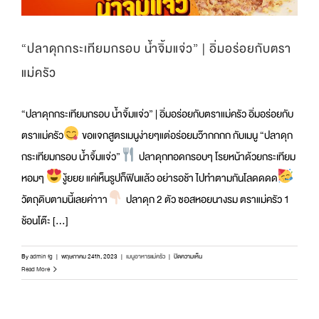
“ปลาดุกกระเทียมกรอบ น้ำจิ้มแจ่ว” | อิ่มอร่อยกับตรา
แม่ครัว
“ปลาดุกกระเทียมกรอบ น้ำจิ้มแจ่ว” | อิ่มอร่อยกับตราแม่ครัว อิ่มอร่อยกับ
ตราแม่ครัว
ขอแจกสูตรเมนูง่ายๆแต่อร่อยมว๊ากกกก กับเมนู “ปลาดุก
กระเทียมกรอบ น้ำจิ้มแจ่ว”
ปลาดุกทอดกรอบๆ โรยหน้าด้วยกระเทียม
หอมๆ
งู้ยยย แค่เห็นรูปก็ฟินแล้ว อย่ารอช้า ไปทำตามกันโลดดดด
วัตถุดิบตามนี้เลยค่าาา
ปลาดุก 2 ตัว ซอสหอยนางรม ตราแม่ครัว 1
ช้อนโต๊ะ [...]
บน
By
admin fg
|
พฤษภาคม 24th, 2023
|
เมนูอาหารแม่ครัว
|
ปิดความเห็น
“ปลา
Read More
ดุก
กระเทียม
กรอบ