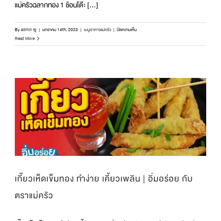
แม่ครัวฉลากทอง 1 ช้อนโต๊ะ [...]
บน
By
admin fg
|
มกราคม 14th, 2023
|
เมนูอาหารแม่ครัว
|
ปิดความเห็น
กระเจี๊ยบ
Read More
กรอบ
ทอด
พริก
เกลือ
|
อิ่ม
อร่อย
กับ
ตรา
แม่
ครัว
เกี๊ยวเห็ดเข็มทอง ทำง่าย เคี้ยวเพลิน | อิ่มอร่อย กับ
ตราแม่ครัว