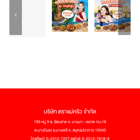
บริษัท ตราแม่ครัว จำกัด
189 หมู่ 9 ซ. รัตนราช ถ. บางนา – ตราด กม.18
ต.บางโฉลง อ.บางพลี จ. สมุทรปราการ 10540
โทรศัพท์: 0-2312-7227 แฟกซ์: 0-2312-7618-9