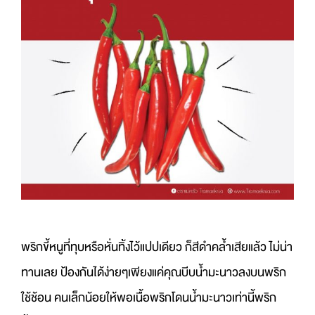
พริกขี้หนูที่ทุบหรือหั่นทิ้งไว้แปปเดียว ก็สีดำคล้ำเสียแล้ว ไม่น่า
ทานเลย ป้องกันได้ง่ายๆเพียงแค่คุณบีบน้ำมะนาวลงบนพริก
ใช้ช้อน คนเล็กน้อยให้พอเนื้อพริกโดนน้ำมะนาวเท่านี้พริก