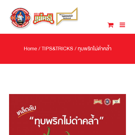
Skip
to
content
Home
/
TIPS&TRICKS
/
ทุบพริกไม่ดำคล้ำ
View
Larger
Image