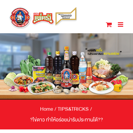
Skip
to
content
Home
/
TIPS&TRICKS
/
?ไข่ดาว ทำให้อร่อยน่ารับประทานได้??