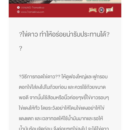
?
ไข่ดาว ทำให้อร่อยน่ารับประทานได้
?
?
?
วิธีการทอดไข่ดาว
?
?
ให้ดูฟองใหญ่และฟูกรอบ
ตอกไข่ใส่ลงไปในถ้วยก่อน และควรใช้ถ้วยขนาด
พอดี จากนั้นใช้ส้อมหรือนิ้วค่อย
ๆขยี้ไข่ขาวรอบๆ
ไข่แดงให้ทั
่ว โดยระวังอย่าให้โดนไข่แดงอย
่าให้ไข่
แดงแตก และเวลาทอดให้ใช้น้ำมันมากแ
ละรอให้
น้ำมันร้อนจัดก่อน จึงค่อยๆเทไข่ลงไป จะได้ไข่ดาว