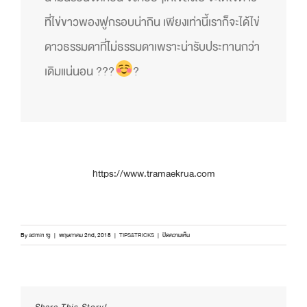
ที่ไข่ขาวพองฟูก
รอบน่ากิน เพียงเท่านี้เราก็จะได้ไข่
ด
าวธรรมดาที่ไม่ธรรมดาเพราะน
่ารับประทานกว่า
เดิมแน่นอน
?
?
?
?
https://www.tramaekrua.com
บน
By
admin fg
|
พฤษภาคม 2nd, 2018
|
TIPS&TRICKS
|
ปิดความเห็น
?
ไข่
ดาว
ทำให้
อร่อย