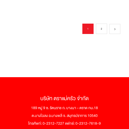
1
2
บริษัท ตราแม่ครัว จำกัด
189 หมู่ 9 ซ. รัตนราช ถ. บางนา – ตราด กม.18
ต.บางโฉลง อ.บางพลี จ. สมุทรปราการ 10540
โทรศัพท์: 0-2312-7227 แฟกซ์: 0-2312-7618-9