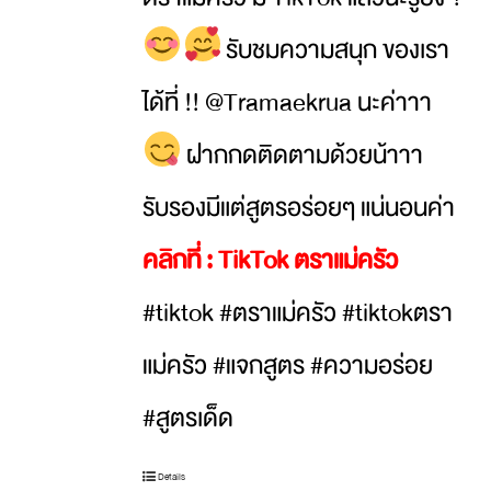
รับชมความสนุก ของเรา
ได้ที่ !! @Tramaekrua นะค่าาา
ฝากกดติดตามด้วยน้าาา
รับรองมีแต่สูตรอร่อยๆ แน่นอนค่า
คลิกที่ :
TikTok ตราแม่ครัว
#tiktok #ตราแม่ครัว #tiktokตรา
แม่ครัว #แจกสูตร #ความอร่อย
#สูตรเด็ด
Details