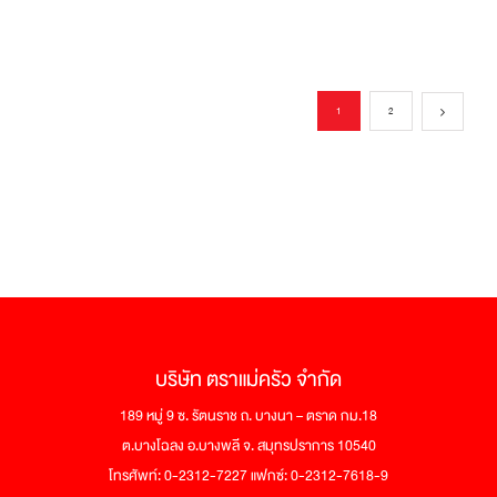
1
2
บริษัท ตราแม่ครัว จำกัด
189 หมู่ 9 ซ. รัตนราช ถ. บางนา – ตราด กม.18
ต.บางโฉลง อ.บางพลี จ. สมุทรปราการ 10540
โทรศัพท์: 0-2312-7227 แฟกซ์: 0-2312-7618-9