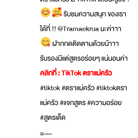
รับชมความสนุก ของเรา
ได้ที่ !! @Tramaekrua นะค่าาา
ฝากกดติดตามด้วยน้าาา
รับรองมีแต่สูตรอร่อยๆ แน่นอนค่า
คลิกที่ :
TikTok ตราแม่ครัว
#tiktok #ตราแม่ครัว #tiktokตรา
แม่ครัว #แจกสูตร #ความอร่อย
#สูตรเด็ด
Details