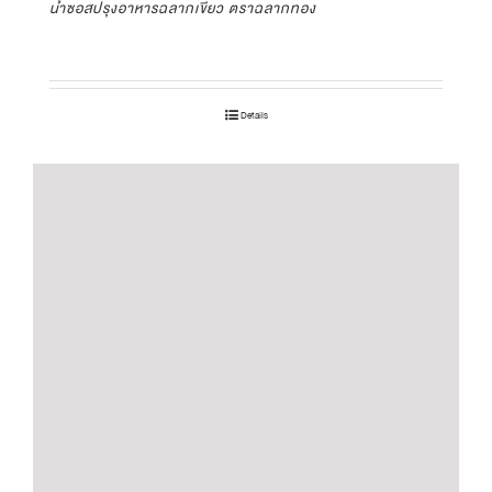
น้ำซอสปรุงอาหารฉลากเขียว ตราฉลากทอง
Details