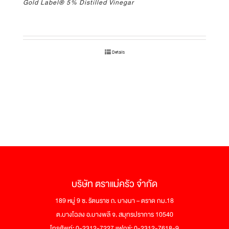
Gold Label® 5% Distilled Vinegar
Details
บริษัท ตราแม่ครัว จำกัด
189 หมู่ 9 ซ. รัตนราช ถ. บางนา – ตราด กม.18
ต.บางโฉลง อ.บางพลี จ. สมุทรปราการ 10540
โทรศัพท์: 0-2312-7227 แฟกซ์: 0-2312-7618-9