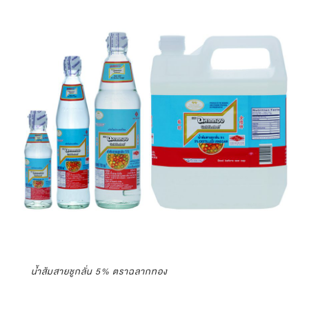
น้ำส้มสายชูกลั่น 5% ตราฉลากทอง