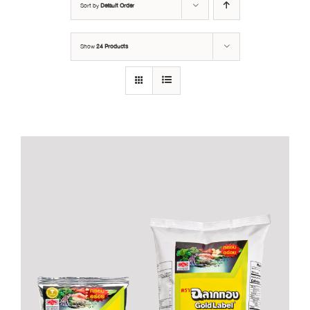
Sort by
Default Order
Show
24 Products