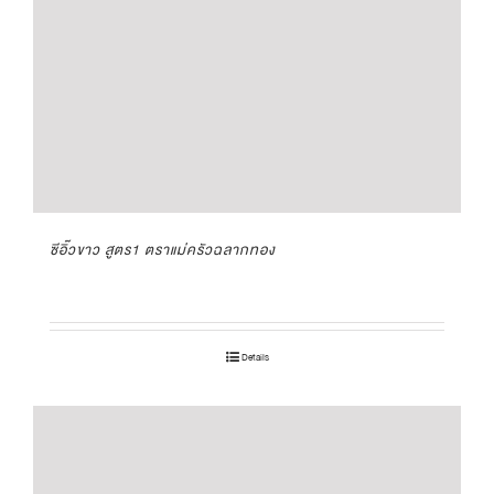
ซีอิ๊วขาว สูตร1 ตราแม่ครัวฉลากทอง
Details