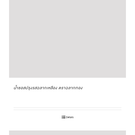
น้ำซอสปรุงรสฉลากเหลือง ตราฉลากทอง
Details