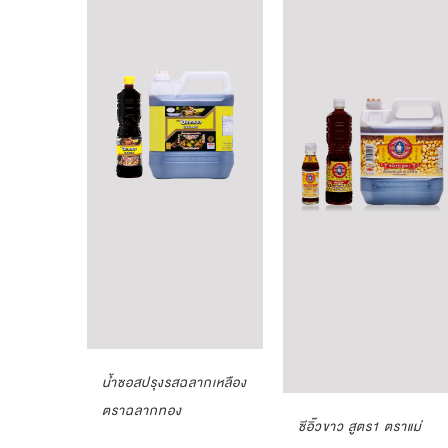
น้ำซอสปรุงรสฉลากเหลือง
ตราฉลากทอง
ซีอิ๊วขาว สูตร1 ตราแม่