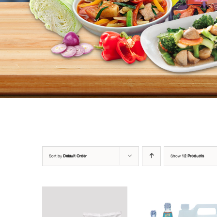
Sort by
Default Order
Show
12 Products