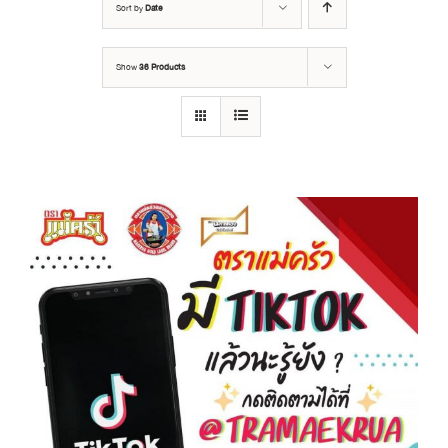
Sort by
Date
Show
36 Products