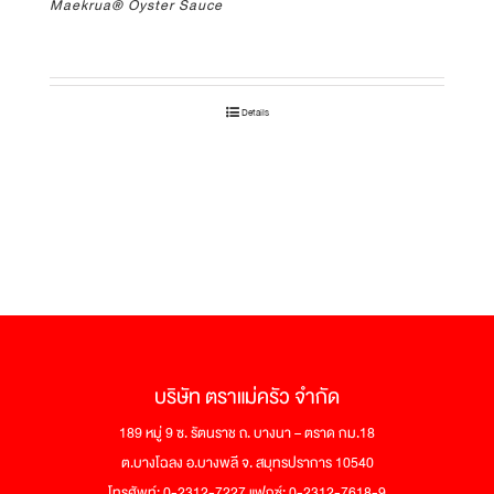
Maekrua® Oyster Sauce
Details
บริษัท ตราแม่ครัว จำกัด
189 หมู่ 9 ซ. รัตนราช ถ. บางนา – ตราด กม.18
ต.บางโฉลง อ.บางพลี จ. สมุทรปราการ 10540
โทรศัพท์: 0-2312-7227 แฟกซ์: 0-2312-7618-9