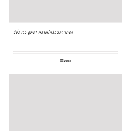
ซีอิ๊วขาว สูตร1 ตราแม่ครัวฉลากทอง
Details