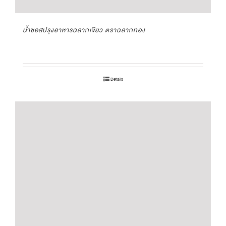
น้ำซอสปรุงอาหารฉลากเขียว ตราฉลากทอง
Details