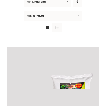
Sort by
Default Order
Show
12 Products