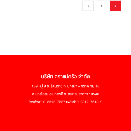
1
2
บริษัท ตราแม่ครัว จำกัด
189 หมู่ 9 ซ. รัตนราช ถ. บางนา – ตราด กม.18
ต.บางโฉลง อ.บางพลี จ. สมุทรปราการ 10540
โทรศัพท์: 0-2312-7227 แฟกซ์: 0-2312-7618-9