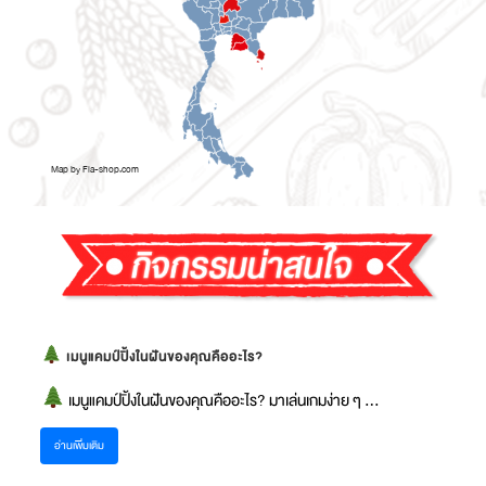
Map by Fla-shop.com
เมนูแคมป์ปิ้งในฝันของคุณคืออะไร?
เมนูแคมป์ปิ้งในฝันของคุณคืออะไร? มาเล่นเกมง่าย ๆ ...
อ่านเพิ่มเติม