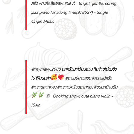
ครัว
#ทงคัตสึซอสพะแนง
♬ Bright, gentle, spring
jazz piano for a long time(978527) - Single
Origin Music
@mymayy.2000
ยกครัวมาไว้บนสวน กินข้าวไปชมวิว
ไป ฟินนนค่า
#อาเมย์ชาวสวน
#ตราแม่ครัว
#ตราฉลากทอง
#ตราแม่ครัวฉลากทอง
#ชนบทบ้านฉัน
♬ Cooking show, cute piano violin -
ISAo