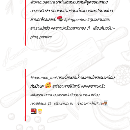
@ping.pantira
มาทำแซลมอนแคนดี้สูตรซอสหอย
นางรมกันจ้า บอกเลยว่าอร่อยเด็ดแบบสไตล์ไทย แซ่บอ
ย่าบอกใครเลยล่ะ
#pingpantira
#คูมผิงกินเยอะ
#ตราแม่ครัว
#ตราแม่ครัวฉลากทอง
♬ เสียงต้นฉบับ -
ping.pantira
@darunee_toei
กระเจี๊ยบผัดน้ำมันหอยใครชอบเหมือน
กันบ้างคะ
#ทำอาหารให้สามี
#ต
#ตราแม่ครัว
ต
#ตราฉลากทองตราแม่ครัวฉลากทอง
#ห้อง
ครัวtiktok
♬ เสียงต้นฉบับ - ทำอาหารให้สามี