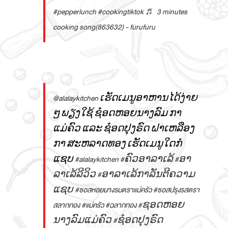
#pepperlunch
#cookingtiktok
♬ 3 minutes
cooking song(863632) - furufuru
@alalaykitchen
ເຮັດເມນູອາຫານໄດ້ງ່າຍ
ໆ ພຽງໃຊ້ ຊ໋ອດຫອຍນາງລົມ ກາ
ແມ່ຄົວ ແລະ ຊ໋ອດປຸງຣົດ ຝາເຫລືອງ
ກາ ສະຫລາດທອງ ເຮັດເມນູໃດກໍ
ແຊບ
#alalaykitchen
#ຄົວອາລາເລ້
#ອາ
ລາເລ້ລີວິວ
#ອາລາເລ້ກາລັນຕີຄວາມ
ແຊບ
#ซอสหอยนางรมตราแม่ครัว
#ซอสปรุงรสตรา
สลากทอง
#แม่ครัว
#ฉลากทอง
#ຊອດຫອຍ
ນາງລົມແມ່ຄົວ
#ຊ໋ອດປຸງຣົດ