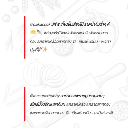
@pijikacook
เสิร์ฟ เกี๊ยวชั้นเสียบไม้ ราดน้ำจิ้มฉ่ำๆ ค่ะ
#ห้องครัวTiktok
#ตราแม่ครัว
#ตราฉลาก
ทอง
#ตราแม่ครัวฉลากทอง
♬ เสียงต้นฉบับ - พิจิกา
ปรุง🩵
@thesuperhubby
มาทำกระเพราหมูกรอบง่ายๆ
สไตล์มี๊บิ๊วอีทแหลกกัน!!
#ตราแม่ครัว
#ตราฉลากทอง
#ตราแม่ครัวฉลากทอง
♬ เสียงต้นฉบับ - สามีแห่งชาติ