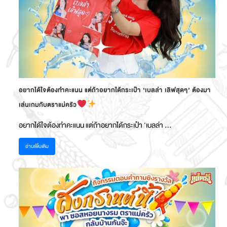
อยากได้ใจต้องทำคะแนน แต่ถ้าอยากได้กระเป๋า ‘เบลล่า เลิฟสุดๆ’ ต้องมา
เล่นเกมกับตราแม่ครัว
อยากได้ใจต้องทำคะแนน แต่ถ้าอยากได้กระเป๋า 'เบลล่า ...
อ่านเพิ่มเติม