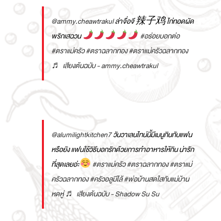
@ammy.cheawtrakul
ล่าจื่อจี 辣子鸡 ไก่ทอดผัด
พริกเสฉวน
#อร่อยบอกต่อ
#ตราแม่ครัว
#ตราฉลากทอง
#ตราแม่ครัวฉลากทอง
♬ เสียงต้นฉบับ - ammy.cheawtrakul
@alumilightkitchen7
วันวาเลนไทน์นี้มีเมนูกินกับแฟน
หรือยัง แฟนใช้วิธีบอกรักด้วยการทำอาหารให้กิน น่ารัก
ที่สุดเลยอ่ะ
#ตราแม่ครัว
#ตราฉลากทอง
#ตราแม่
ครัวฉลากทอง
#ครัวอลูมีไล้
#พ่อบ้านสดใสกับแม่บ้าน
หดหู่
♬ เสียงต้นฉบับ - Shadow Su Su