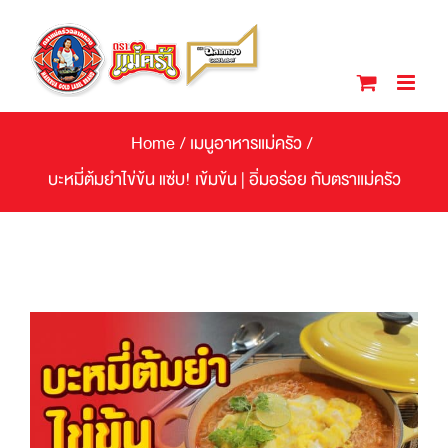
Skip
to
content
Home
/
เมนูอาหารแม่ครัว
/
บะหมี่ต้มยำไข่ข้น แซ่บ! เข้มข้น | อิ่มอร่อย กับตราแม่ครัว
View
Larger
Image