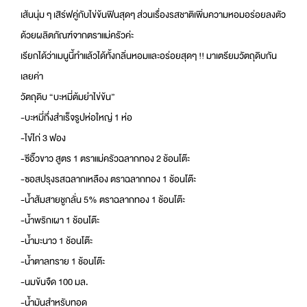
เส้นนุ่ม ๆ เสิร์ฟคู่กับไข่ข้นฟินสุดๆ ส่วนเรื่องรสชาติเพิ่มความหอมอร่อยลงตัว
ด้วยผลิตภัณฑ์จากตราแม่ครัวค่ะ
เรียกได้ว่าเมนูนี้ทำแล้วได้ทั้งกลิ่นหอมและอร่อยสุดๆ !! มาเตรียมวัตถุดิบกัน
เลยค่า
วัตถุดิบ “บะหมี่ต้มยำไข่ข้น”
-บะหมี่กึ่งสำเร็จรูปห่อใหญ่ 1 ห่อ
-ไข่ไก่ 3 ฟอง
-ซีอิ๊วขาว สูตร 1 ตราแม่ครัวฉลากทอง 2 ช้อนโต๊ะ
-ซอสปรุงรสฉลากเหลือง ตราฉลากทอง 1 ช้อนโต๊ะ
-น้ำส้มสายชูกลั่น 5% ตราฉลากทอง 1 ช้อนโต๊ะ
-น้ำพริกเผา 1 ช้อนโต๊ะ
-น้ำมะนาว 1 ช้อนโต๊ะ
-น้ำตาลทราย 1 ช้อนโต๊ะ
-นมข้นจืด 100 มล.
-น้ำมันสำหรับทอด