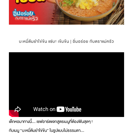
บะหมี่ต้มยำไข่ข้น แซ่บ! เข้มข้น | อิ่มอร่อย กับตราแม่ครัว
เด็กหอมาทางนี้… เชฟอาร์ตแจกสูตรเมนูที่ต้องฟินสุดๆ !
กับเมนู “บะหมี่ต้มยำไข่ข้น” ในรูปแบบไม่ธรรมดา…