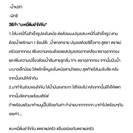
-น้ำเปล่า
-ผักชี
วิธีทำ “บะหมี่ต้มยำไข่ข้น”
1.ใส่บะหมี่กึ่งสำเร็จรูปลงในหม้อ ต่อด้วยผงปรุงรสบะหมี่กึ่งสำเร็จรูป ตาม
ด้วยน้ำพริกเผา 1 ช้อนโต๊ะ ,น้ำตาลทราย ปรุงรสด้วยซีอิ๊วขาว สูตร1 ตราแม่
ครัวฉลากทอง เพิ่มความหอมด้วยซอสปรุงรสฉลากเหลือง ตราฉลากทอง
และเพิ่มความเปรี้ยวด้วยน้ำส้มสายชูกลั่น 5% ตราฉลากทอง จากนั้นบีบน้ำ
มะนาวเล็กน้อย ใส่พริกขี้หนูลงในหม้อตามใจชอบ สุดท้ายใส่นมข้นจืด หลัง
จากนั้นคนให้เข้ากัน
2.มาทำในส่วนของไข่ข้น ใส่น้ำมันลงกระทะ ใส่ไข่ลงไป หลังจากนั้นยีไข่ให้แตก
จากนั้นจัดจานพร้อมเสิร์ฟ
ถ้าพร้อมแล้วมาทำเมนูนี้ไปด้วยกันค่า ทำง่ายมากกกกกก มาทำไปพร้อมๆกัน
เลยค่า…
#บะหมี่ต้มยำไข่ข้น #ตราแม่ครัว #อิ่มอร่อยกับตราแม่ครัว