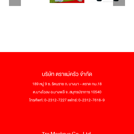
บริษัท ตราแม่ครัว จำกัด
189 หมู่ 9 ซ. รัตนราช ถ. บางนา – ตราด กม.18
ต.บางโฉลง อ.บางพลี จ. สมุทรปราการ 10540
โทรศัพท์: 0-2312-7227 แฟกซ์: 0-2312-7618-9