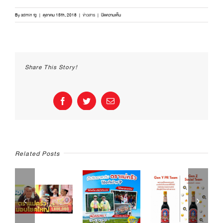
บน
By
admin fg
|
ตุลาคม 15th, 2018
|
ข่าวสาร
|
ปิดความเห็น
ยืนยัน!
พี่
น้อง
ชาว
ไทย
Share This Story!
มุสลิม
ผลิต
ภัณฑ์
ตรา
Facebook
Twitter
Email
เเม่
ครัว
ไม่
ขัด
หลัก
ศาสนา
Related Posts
อิสลาม
Ep.6