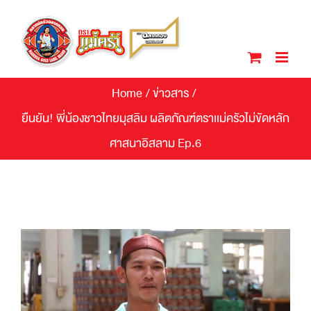
Skip
to
content
Home
/
ข่าวสาร
/
ยืนยัน! พี่น้องชาวไทยมุสลิม ผลิตภัณฑ์ตราเเม่ครัวไม่ขัดหลัก
ศาสนาอิสลาม Ep.6
View
Larger
Image