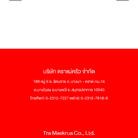
บริษัท ตราแม่ครัว จำกัด
189 หมู่ 9 ซ. รัตนราช ถ. บางนา – ตราด กม.18
ต.บางโฉลง อ.บางพลี จ. สมุทรปราการ 10540
โทรศัพท์: 0-2312-7227 แฟกซ์: 0-2312-7618-9
Tra Maekrua Co., Ltd.