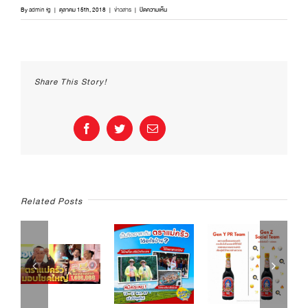
บน
By
admin fg
|
ตุลาคม 15th, 2018
|
ข่าวสาร
|
ปิดความเห็น
ตอกย้ำ
!!
ผลิต
ภัณฑ์
ตรา
Share This Story!
เเม่
ครัว
อิสลาม
ทาน
Facebook
Twitter
Email
ได้
แน่นอน
Ep.2
Related Posts