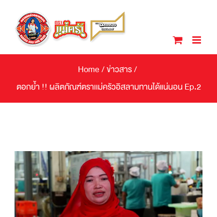
Skip
to
content
Home
/
ข่าวสาร
/
ตอกย้ำ !! ผลิตภัณฑ์ตราเเม่ครัวอิสลามทานได้แน่นอน Ep.2
View
Larger
Image