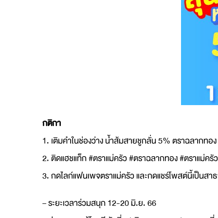
กติกา
1. เติมคำในช่องว่าง น้ำส้มสายชูกลั่น 5% ตราฉลากทอ
2. ติดแฮชแท็ก #ตราแม่ครัว #ตราฉลากทอง #ตราแม่คร
3. กดไลก์แฟนเพจตราแม่ครัว และกดแชร์โพสต์นี้เป็นสา
– ระยะเวลาร่วมสนุก 12-20 มิ.ย. 66