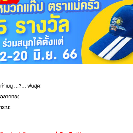
ง ทำเมนู …?… ฟินสุด!
ัวฉลากทอง
ธารณะ