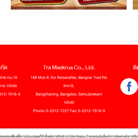
ำกัด
Tra Maekrua Co., Ltd.
ติ
 ตราด กม.18
189 Moo 9, Soi RattanaRat, Bangna-Trad Rd.
าการ 10540
Km18,
-2312-7618-9
Bangchalong, Bangplee, Samutprakarn
10540
Phone: 0-2312-7227 Fax: 0-2312-7618-9
ูลของคุณเพียงเพื่อการประมวลผลที่จำเป็นต่อการให้บริการ โปรด ยินยอม ถ้าคุณยอมรับเงื่อนไขการข้อตกลงในการใช้
ights reserved.