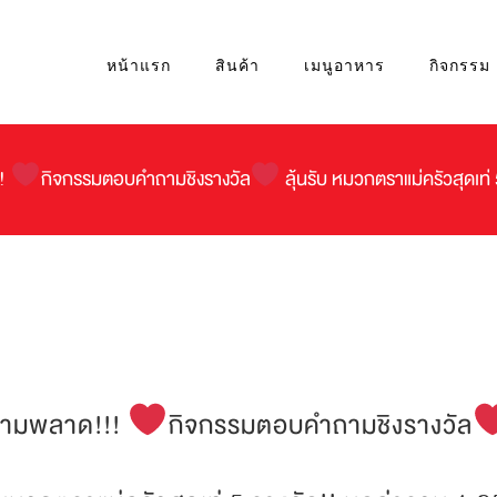
หน้าแรก
สินค้า
เมนูอาหาร
กิจกรรม
!!
กิจกรรมตอบคำถามชิงรางวัล
ลุ้นรับ หมวกตราแม่ครัวสุดเท่
้ามพลาด!!!
กิจกรรมตอบคำถามชิงรางวัล