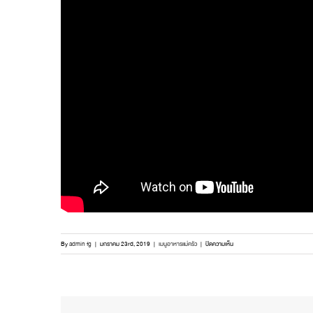
บน
By
admin fg
|
มกราคม 23rd, 2019
|
เมนูอาหารแม่ครัว
|
ปิดความเห็น
EP.49
ไก่
ย่าง
ยำ
มะนาว