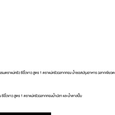
รมตราแม่ครัว ซีอิ๊วขาว สูตร 1 ตราแม่ครัวฉลากทอง น้ำซอสปรุงอาหาร ฉลากเขียวตราฉล
ป่น ซีอิ๊วขาว สูตร 1 ตราแม่ครัวฉลากทองน้ำปลา และน้ำตาลปี๊บ