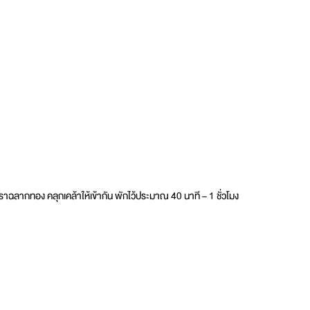
ากทอง คลุกเคล้าให้เข้ากัน พักไว้ประมาณ 40 นาที​ – 1 ชั่วโมง​