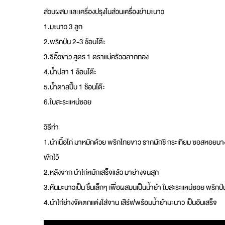
ส่วนผสม และเครื่องปรุงในส่วนเครื่องยำมะนาว
1.มะนาว 3 ลูก
2.พริกป่น 2-3 ช้อนโต๊ะ
3.ซีอิ๊วขาว สูตร 1 ตราแม่ครัวฉลากทอง
4.น้ำปลา 1 ช้อนโต๊ะ
5.น้ำตาลปี๊บ 1 ช้อนโต๊ะ
6.ใบสะระแหน่ซอย
วิธีทำ
1.นำเนื้อไก่ มาหมักด้วย พริกไทยขาว รากผักชี กระเทียม ซอสหอยนาง
พักไว้
2.หลังจาก​ นำไก่หมักเสร็จแล้ว มาย่างจนสุก
3.หั่นมะนาวเป็น ชิ้นเล็กๆ เพื่อผสมนเป็นน้ำยำ​ ใบสะระแหน่ซอย พริก
4.นำไก่ย่างจัดตกแต่งใส่จาน​ เสิร์ฟพร้อมน้ำยำมะนาว​ เป็นอันเสร็จ