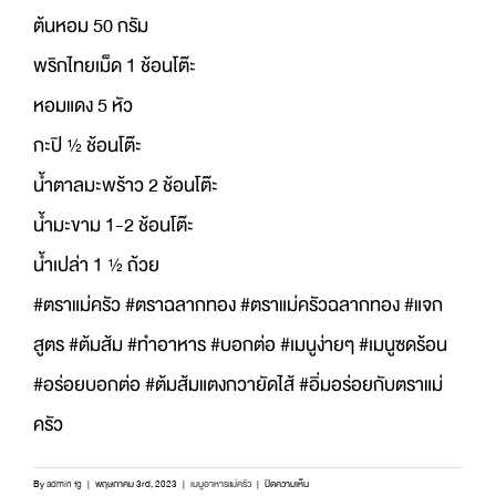
ต้นหอม 50 กรัม
พริกไทยเม็ด 1 ช้อนโต๊ะ
หอมแดง 5 หัว
กะปิ ½ ช้อนโต๊ะ
น้ำตาลมะพร้าว 2 ช้อนโต๊ะ
น้ำมะขาม 1-2 ช้อนโต๊ะ
น้ำเปล่า 1 ½ ถ้วย
#ตราแม่ครัว #ตราฉลากทอง #ตราแม่ครัวฉลากทอง #แจก
สูตร #ต้มส้ม #ทำอาหาร #บอกต่อ #เมนูง่ายๆ #เมนูซดร้อน
#อร่อยบอกต่อ #ต้มส้มแตงกวายัดไส้ #อิ่มอร่อยกับตราแม่
ครัว
บน
By
admin fg
|
พฤษภาคม 3rd, 2023
|
เมนูอาหารแม่ครัว
|
ปิดความเห็น