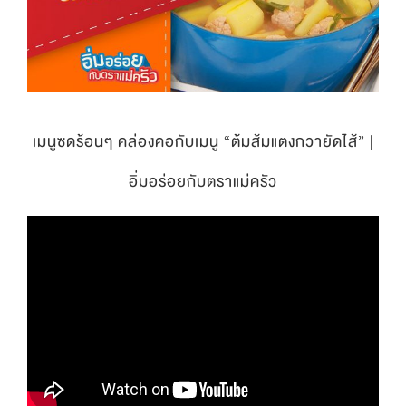
เมนูซดร้อนๆ คล่องคอกับเมนู “ต้มส้มแตงกวายัดไส้” |
อิ่มอร่อยกับตราแม่ครัว