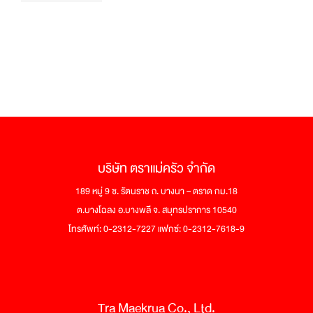
บริษัท ตราแม่ครัว จำกัด
189 หมู่ 9 ซ. รัตนราช ถ. บางนา – ตราด กม.18
ต.บางโฉลง อ.บางพลี จ. สมุทรปราการ 10540
โทรศัพท์: 0-2312-7227 แฟกซ์: 0-2312-7618-9
Tra Maekrua Co., Ltd.