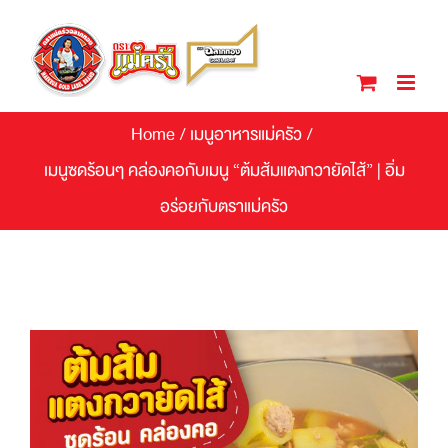
Skip
to
content
Home
/
เมนูอาหารแม่ครัว
/
เมนูซดร้อนๆ คล่องคอกับเมนู “ต้มส้มแตงกวายัดไส้” | อิ่ม
อร่อยกับตราแม่ครัว
View
Larger
Image