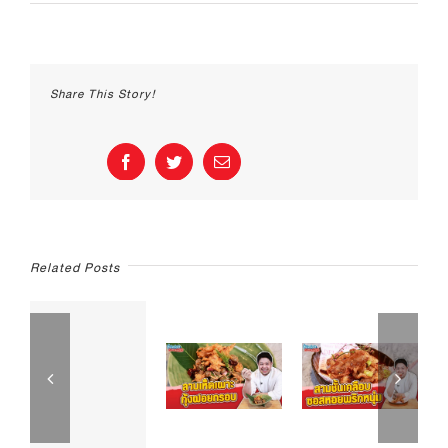
เมนู
ซด
ร้อนๆ
คล่อง
คอ
Share This Story!
กับ
เมนู
“ต้มส้ม
แตงกวา
Facebook
Twitter
Email
ยัด
ไส้”
|
อิ่ม
อร่อย
กับ
Related Posts
ตรา
แม่
ครัว