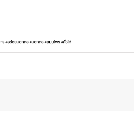
ร #อร่อยบอกต่อ #บอกต่อ #สมุนไพร #คั่วไก่