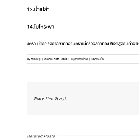
13.น้ำเปล่า
14.ใบโหระพา
#ตราแม่ครัว #ตราฉลากทอง #ตราแม่ครัวฉลากทอง #แจกสูตร #ทำอาหา
บน
By
admin fg
|
กันยายน 13th, 2023
|
เมนูอาหารแม่ครัว
|
ปิดความเห็น
แจก
สูตร
“คั่ว
ไก่
สมุนไพร”
สูตร
Share This Story!
เด็ด
ถูกใจ
ทั้ง
ครอบครัว
Related Posts