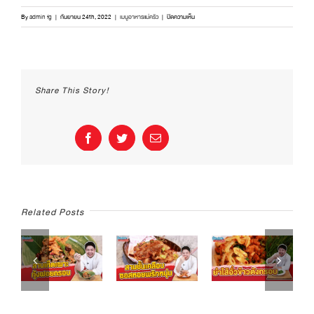
บน
By
admin fg
|
กันยายน 24th, 2022
|
เมนูอาหารแม่ครัว
|
ปิดความเห็น
เบอร์
เกอร์
Big
Fish
ชิ้น
Share This Story!
ใหญ่
คำโต
|
อิ่ม
Facebook
Twitter
Email
อร่อย
กับ
ตรา
แม่
ครัว
Related Posts