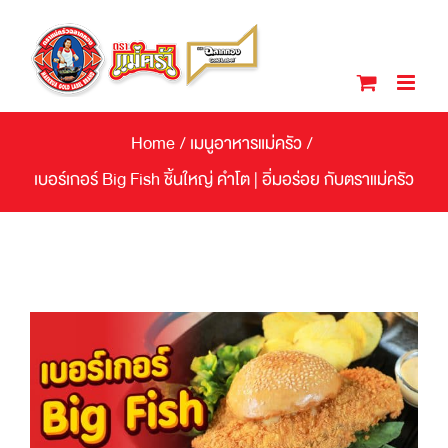
Skip
to
content
Home
/
เมนูอาหารแม่ครัว
/
เบอร์เกอร์ Big Fish ชิ้นใหญ่ คำโต | อิ่มอร่อย กับตราแม่ครัว
View
Larger
Image