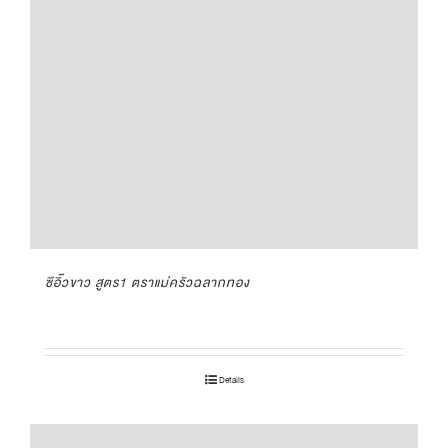
ซีอิ๊วขาว สูตร1 ตราแม่ครัวฉลากทอง
Details