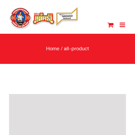
Skip
to
content
Home
/
all-product