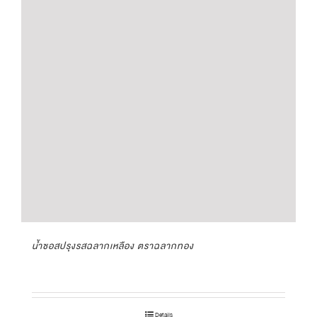
น้ำซอสปรุงรสฉลากเหลือง ตราฉลากทอง
Details