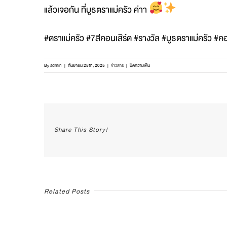
แล้วเจอกัน ที่บูธตราแม่ครัว ค่าา
#ตราแม่ครัว #7สีคอนเสิร์ต #รางวัล #บูธตราแม่ครัว #ค
บน
By
admin
|
กันยายน 25th, 2025
|
ข่าวสาร
|
ปิดความเห็น
ห้าม
พลาด
!
กิจกรรม
สุด
Share This Story!
มันส์
พร้อม
ของ
รางวัล
จัด
เต็ม
กับ
Related Posts
บูธ
ตรา
แม่
ครัว