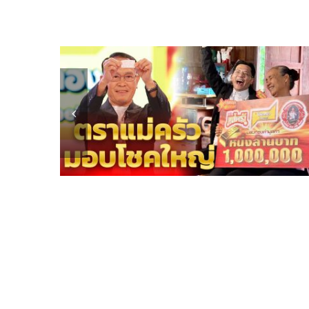
ที่
@Paradise
Park
ใน
งาน
7
สี
คอนเสิร์ต