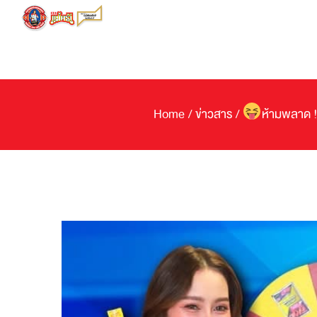
Skip
to
content
Home
/
ข่าวสาร
/
ห้ามพลาด ! 
View
Larger
Image