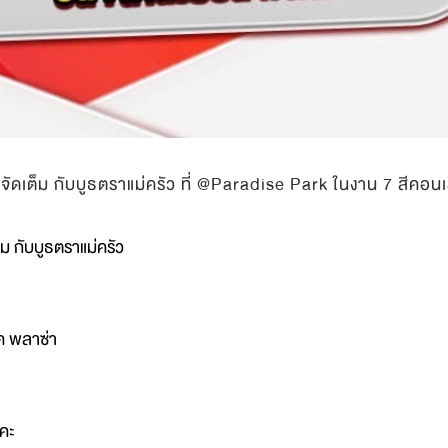
ัดเต็ม กับบูธตราแม่ครัว ที่ @Paradise Park ในงาน 7 สีคอนเ
ม กับบูธตราแม่ครัว
์ค พลาซ่า
ะคะ