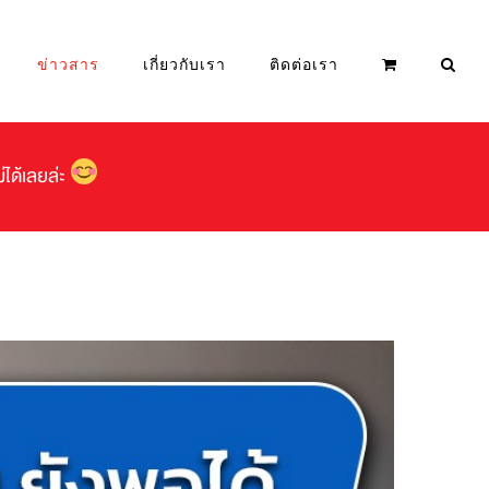
ข่าวสาร
เกี่ยวกับเรา
ติดต่อเรา
่ได้เลยล่ะ