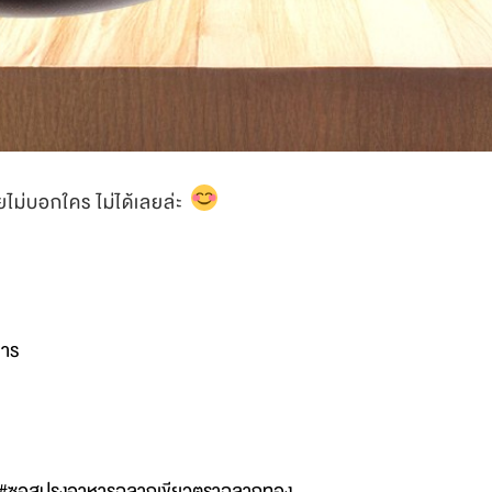
อยไม่บอกใคร ไม่ได้เลยล่ะ
หาร
#ซอสปรุงอาหารฉลากเขียวตราฉลากทอง