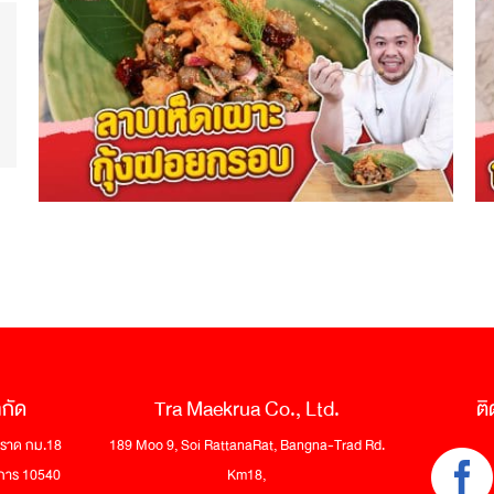
ำกัด
Tra Maekrua Co., Ltd.
ติ
 ตราด กม.18
189 Moo 9, Soi RattanaRat, Bangna-Trad Rd.
าการ 10540
Km18,