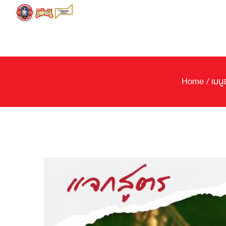
Skip
to
content
Home
/
เมนู
View
Larger
Image