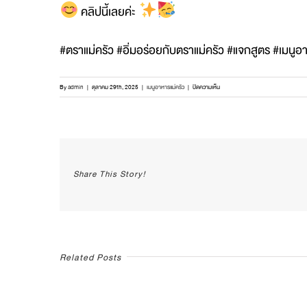
คลิปนี้เลยค่ะ
#ตราแม่ครัว #อิ่มอร่อยกับตราแม่ครัว #แจกสูตร #เมนูอ
บน
By
admin
|
ตุลาคม 29th, 2025
|
เมนูอาหารแม่ครัว
|
ปิดความเห็น
พร้อม
เสิร์ฟ
ความ
ฟิน!
ปลา
Share This Story!
กะพง
ทอด
กรอบ
+
กะปิ
คั่ว
สูตร
Related Posts
เข้ม
ข้น