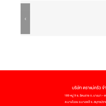
บริษัท ตราแม่ครัว จ
189 หมู่ 9 ซ. รัตนราช ถ. บางนา –
ต.บางโฉลง อ.บางพลี จ. สมุทรปร