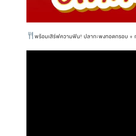
พร้อมเสิร์ฟความฟิน! ปลากะพงทอดกรอบ + กะป