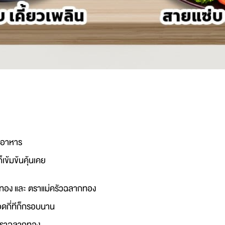
ทำอาหาร
เข้มข้นคุ้นเคย
ทอง และ ตราแม่ครัวฉลากทอง
ดกี่ทีก็กรอบนาน
% ตราฉลากทอง