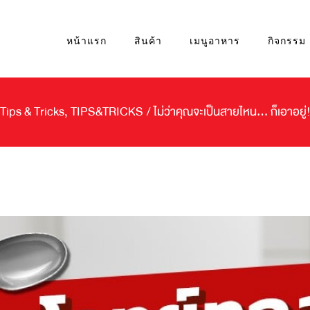
หน้าแรก
สินค้า
เมนูอาหาร
กิจกรรม
Tips & Tricks
,
TIPS&TRICKS
/
ไม่ว่าคุณจะเป็นสายไหน… ก็เอาอยู่