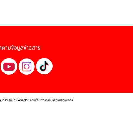
ดตามข้อมูลข่าวสาร
งานที่รวมถึง PDPA ของไทย
อ่านเงื่อนไขการรักษาข้อมูลส่วนบุคคล