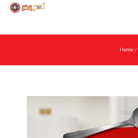
Skip
to
content
Home
/
View
Larger
Image