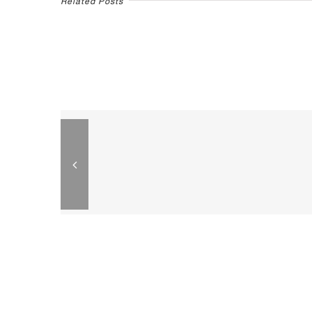
Related Posts