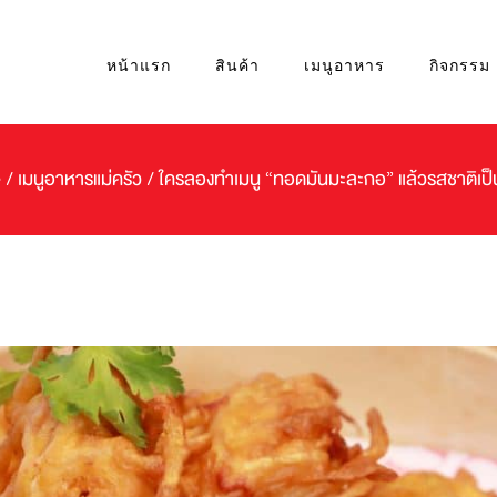
หน้าแรก
สินค้า
เมนูอาหาร
กิจกรรม
e
/
เมนูอาหารแม่ครัว
/
ใครลองทำเมนู “ทอดมันมะละกอ” แล้วรสชาติเป็น