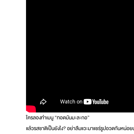
ใครลองทำเมนู “ทอดมันมะละกอ”
แล้วรสชาติเป็นยังไง? อย่าลืมแวะมาแชร์รูปอวดกันหน่อย