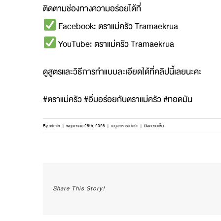
ติดตามช่องทางความอร่อยได้ที่
Facebook: ตราแม่ครัว Tramaekrua
YouTube: ตราแม่ครัว Tramaekrua
ดูสูตรและวิธีการทำแบบละเอียดได้ที่คลิปนี้เลยนะคะ
#ตราแม่ครัว #อิ่มอร่อยกับตราแม่ครัว #ทอดมัน
บน
By
admin
|
พฤษภาคม 28th, 2026
|
เมนูอาหารแม่ครัว
|
ปิดความเห็น
ใคร
ลอง
ทำ
เมนู
“ทอดมัน
มะละกอ”
Share This Story!
แล้ว
รสชาติ
เป็น
ยัง