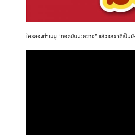
ใครลองทำเมนู “ทอดมันมะละกอ” แล้วรสชาติเป็นยั