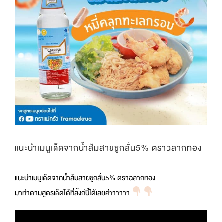
แนะนำเมนูเด็ดจากน้ำส้มสายชูกลั่น5% ตราฉลากทอง
แนะนำเมนูเด็ดจากน้ำส้มสายชูกลั่น5% ตราฉลากทอง
มาทำตามสูตรเด็ดได้ที่ลิ้งก์นี้ได้เลยค่าาาาาา