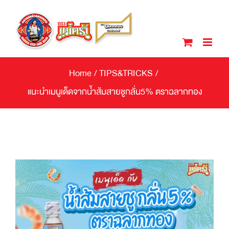
Skip
to
content
Home
/
TIPS&TRICKS
/
แนะนำเมนูเด็ดจากน้ำส้มสายชูกลั่น5% ตราฉลากทอง
View
Larger
Image