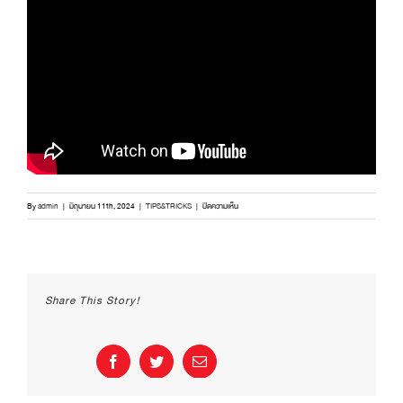
บน
By
admin
|
มิถุนายน 11th, 2024
|
TIPS&TRICKS
|
ปิดความเห็น
แนะนำ
เมนู
เด็ด
จาก
น้ำส้ม
Share This Story!
สายชู
กลั่น5%
ตรา
ฉลาก
Facebook
Twitter
Email
ทอง