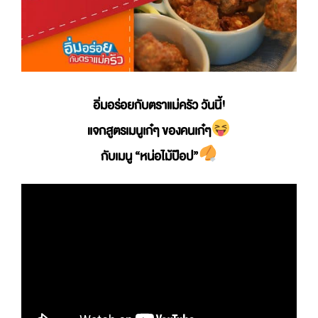
อิ่มอร่อยกับตราแม่ครัว วันนี้!
แจกสูตรเมนูเก๋ๆ ของคนเก๋ๆ
กับเมนู “หน่อไม้ป๊อป”