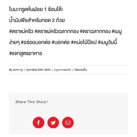
ใบมะกรูดหั่นฝอย 1 ช้อนโต๊ะ
น้ำมันพืชสำหรับทอด 2 ถ้วย
#ตราแม่ครัว #ตราแม่ครัวฉลากทอง #ตราฉลากทอง #เมนู
ง่ายๆ #อร่อยบอกต่อ #บอกต่อ #หน่อไม้ป๊อป #เมนูวันนี้
#แจกสูตรอาหาร
บน
By
admin fg
|
กุมภาพันธ์ 20th, 2023
|
เมนูอาหารแม่ครัว
|
ปิดความเห็น
แจก
สูตร
เมนู
เก๋ๆ
ของ
Share This Story!
คน
เก๋ๆ
กับ
เมนู
Facebook
Twitter
Email
“หน่อ
ไม้
ป๊อป”