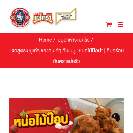
Skip
to
content
Home
/
เมนูอาหารแม่ครัว
/
แจกสูตรเมนูเก๋ๆ ของคนเก๋ๆ กับเมนู “หน่อไม้ป๊อป” | อิ่มอร่อย
กับตราแม่ครัว
View
Larger
Image