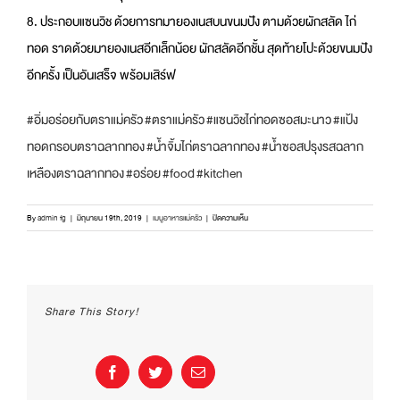
8. ประกอบแซนวิช ด้วยการทมายองเนสบนขนมปัง ตามด้วยผักสลัด ไก่
ทอด ราดด้วยมายองเนสอีกเล็กน้อย ผักสลัดอีกชั้น สุดท้ายโปะด้วยขนมปัง
อีกครั้ง เป็นอันเสร็จ พร้อมเสิร์ฟ
#
อิ่มอร่อยกับตราแม่ครัว
#
ตราแม่ครัว
#
แซนวิชไก่ทอดซอสมะนาว
#
แป้ง
ทอดกรอบตราฉลากทอง
#
น้ำจิ้มไก่ตราฉลากทอง
#
น้ำซอสปรุงรสฉลาก
เหลืองตราฉลากทอง
#
อร่อย
#
food
#
kitchen
บน
By
admin fg
|
มิถุนายน 19th, 2019
|
เมนูอาหารแม่ครัว
|
ปิดความเห็น
เมนู
แซ
นวิช
ไก่
ทอด
Share This Story!
ซอส
มะนาว
Facebook
Twitter
Email