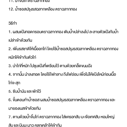
11. น้ำจิ้มไก่ ตราฉลากทอง
12. น้ำซอสปรุงรสฉลากเหลือง ตราฉลากทอง
วิธีทำ
1. ผสมแป้งทอดกรอบตราฉลากทอง เติมน้ำเปล่าลงไป ละลายตัวแป้งกับน้ำ
เปล่าเข้าด้วยกัน
2. เพิ่มรสชาติให้เนื้ออกไก่ โดยใช้น้ำซอสปรุงรสฉลากเหลือง ตราฉลากทอง
หมักให้เข้ากับตัวไก่
3. นำไก่ที่หมัก ไปชุบแป้งที่เตรียมไว้ ตามด้วยเกล็ดขนมปัง
4. จากนั้น นำลงทอด โดยใช้ไฟกลาง ถึงไฟอ่อน เพื่อไม่ให้แป้งไหม้ก่อนเนื้อ
ไก่จะสุก
5. ซับน้ำมัน และพักไว้
6. ขั้นตอนทำน้ำซอส ผสมน้ำซอสปรุงรสฉลากเหลือง ตราฉลากทอง และ
มายองเนสเข้าด้วยกัน
7. ตามด้วยน้ำจิ้มไก่ ตราฉลากทอง ใส่แครอทสับ มะเขือเทศสับ หอมใหญ่
สับ และบีบมะนาว คลุกเคล้าให้เข้ากัน