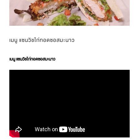
เมนู แซนวิชไก่ทอดซอสมะนาว
เมนู แซนวิชไก่ทอดซอสมะนาว