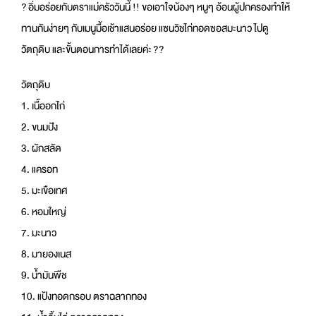
?
อิ่มอร่อยกับตราแม่ครัววันนี้ !! ขอเอาใจน้องๆ หนูๆ อ้อนผู้ปกครองทำให้
ทานกันง่ายๆ กับเมนูมื้อเช้าแสนอร่อย แซนวิชไก่ทอดซอสมะนาว ไปดู
วัตถุดิบ และขั้นตอนการทำได้เลยค่ะ
?
?
วัตถุดิบ
1. เนื้ออกไก่
2. ขนมปัง
3. ผักสลัด
4. แครอท
5. มะเขือเทศ
6. หอมใหญ่
7. มะนาว
8. มายองเนส
9. น้ำมันพืช
10. แป้งทอดกรอบ ตราฉลากทอง