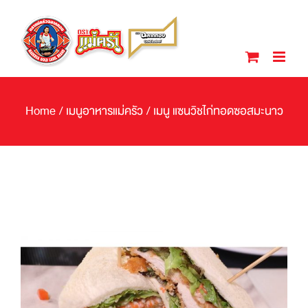
Skip
to
content
Home
/
เมนูอาหารแม่ครัว
/
เมนู แซนวิชไก่ทอดซอสมะนาว
View
Larger
Image