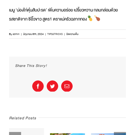
เมนู ‘น่องไก่ตุ๋นสับปะรด’ เพิ่มความอร่อย เปรี้ยวหวาน กลมกล่อมด้วย
รสชาติจาก ซีอิ๊วขาว สูตร1 ตราแม่ครัวฉลากทอง
บน
By
admin
|
มิถุนายน 6th, 2024
|
TIPS&TRICKS
|
ปิดความเห็น
เมนู
‘น่อง
ไก่
ตุ๋น
สับปะรด’
Share This Story!
เพิ่ม
ความ
อร่อย
เปรี้ยว
Facebook
Twitter
Email
หวาน
กลมกล่อม
ด้วย
รสชาติ
จาก
ซีอิ๊ว
Related Posts
ขาว
สูตร1
ตรา