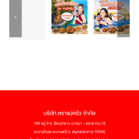
แม่
ครัว
ฉลาก
ทอง
บริษัท ตราแม่ครัว จำกัด
189 หมู่ 9 ซ. รัตนราช ถ. บางนา – ตราด กม.18
ต.บางโฉลง อ.บางพลี จ. สมุทรปราการ 10540