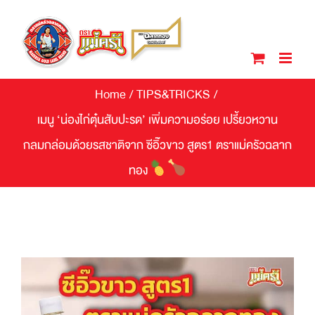
Skip
to
content
Home
/
TIPS&TRICKS
/
เมนู ‘น่องไก่ตุ๋นสับปะรด’ เพิ่มความอร่อย เปรี้ยวหวาน
กลมกล่อมด้วยรสชาติจาก ซีอิ๊วขาว สูตร1 ตราแม่ครัวฉลาก
ทอง
View
Larger
Image