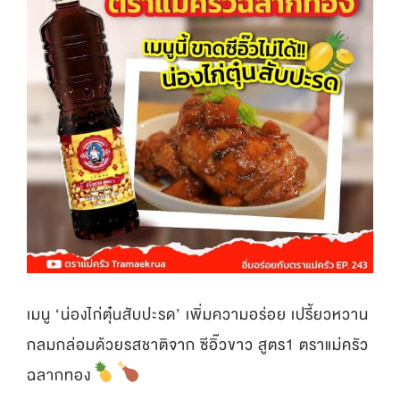
เมนู ‘น่องไก่ตุ๋นสับปะรด’ เพิ่มความอร่อย เปรี้ยวหวาน
กลมกล่อมด้วยรสชาติจาก ซีอิ๊วขาว สูตร1 ตราแม่ครัว
ฉลากทอง