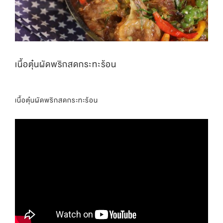
เนื้อตุ๋นผัดพริกสดกระทะร้อน
เนื้อตุ๋นผัดพริกสดกระทะร้อน