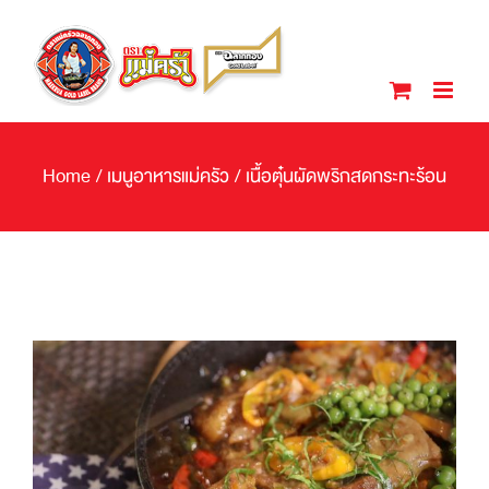
Skip
to
content
Home
/
เมนูอาหารแม่ครัว
/
เนื้อตุ๋นผัดพริกสดกระทะร้อน
View
Larger
Image