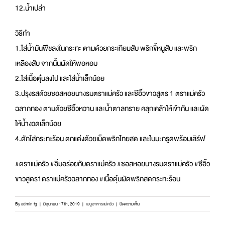
12.น้ำเปล่า
วิธีทำ
1.ใส่น้ำมันพืชลงในกระทะ ตามด้วยกระเทียมสับ พริกขี้หนูสับ และพริก
เหลืองสับ จากนั้นผัดให้พอหอม
2.ใส่เนื้อตุ๋นลงไป และใส่น้ำเล็กน้อย
3.ปรุงรสด้วยซอสหอยนางรมตราแม่ครัว และซีอิ๊วขาวสูตร 1 ตราแม่ครัว
ฉลากทอง ตามด้วยซีอิ๊วหวาน และน้ำตาลทราย คลุกเคล้าให้เข้ากัน และผัด
ให้น้ำงวดเล็กน้อย
4.ตักใส่กระทะร้อน ตกแต่งด้วยเม็ดพริกไทยสด และใบมะกรูดพร้อมเสิร์ฟ
#ตราแม่ครัว #อิ่มอร่อยกับตราแม่ครัว #ซอสหอยนางรมตราแม่ครัว #ซีอิ๊ว
ขาวสูตร1ตราแม่ครัวฉลากทอง #เนื้อตุ๋นผัดพริกสดกระทะร้อน
บน
By
admin fg
|
มิถุนายน 17th, 2019
|
เมนูอาหารแม่ครัว
|
ปิดความเห็น
เนื้อ
ตุ๋น