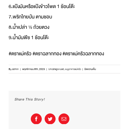
6.แป้งมันหรือแป้งข้าวโพด 1 ช้อนโต๊ะ
7.พริกไทยป่น ตามชอบ
8.น้ำเปล่า ½ ถ้วยตวง
9.น้ำมันพืช 1 ช้อนโต๊ะ
#ตราแม่ครัว #ตราฉลากทอง #ตราแม่ครัวฉลากทอง
บน
By
admin
|
พฤศจิกายน 8th, 2023
|
Uncategorized
,
เมนูอาหารแม่ครัว
|
ปิดความเห็น
อิ่่
มอ
ร่อย
กับ
ตรา
Share This Story!
แม่
ครัว
ขอ
แจก
Facebook
Twitter
Email
สูตร
“เนื้อ