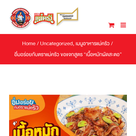
Skip
to
content
Home
/
Uncategorized
,
เมนูอาหารแม่ครัว
/
อิ่่มอร่อยกับตราแม่ครัว ขอแจกสูตร “เนื้อหมักผัดสะตอ”
View
Larger
Image