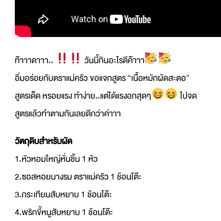
ท๊าาาดาาา..
วันนี้กินอะไรดีค๊าาา
อิ่มอร่อยกับตราแม่ครัว ขอแจกสูตร “เนื้อหมักผัดสะตอ”
สูตรเด็ด หรอยแรง ทำง่าย..แต่ได้แรงอกสุดๆ
ไปจด
สูตรแล้วทำตามกันเลยดีกว่าค่าาา
วัตถุดิบสำหรับผัด
1.หัวหอมใหญ่หั่นชิ้น 1 หัว
2.ซอสหอยนางรม ตราแม่ครัว 1 ช้อนโต๊ะ
3.กระเทียมสับหยาบ 1 ช้อนโต๊ะ
4.พริกขี้หนูสับหยาบ 1 ช้อนโต๊ะ