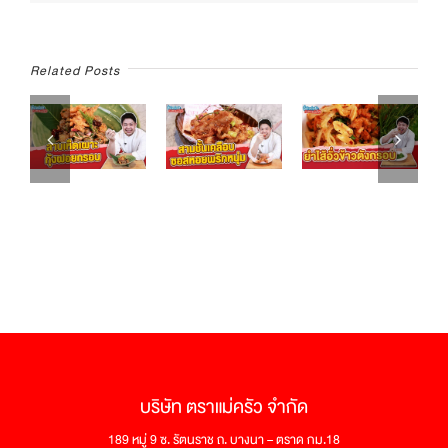
หมัก
ผัด
สะตอ”
Related Posts
บริษัท ตราแม่ครัว จำกัด
189 หมู่ 9 ซ. รัตนราช ถ. บางนา – ตราด กม.18