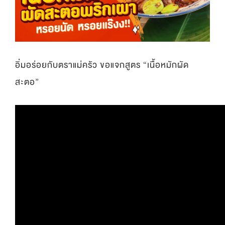
อิ่่มอร่อยกับตราแม่ครัว ขอแจกสูตร “เนื้อหมักผัด
สะตอ”