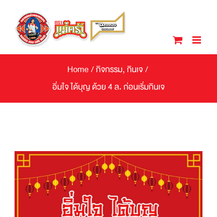
Skip
to
content
Home
/
กิจกรรม
,
กินเจ
/
อิ่มใจ ได้บุญ ด้วย 4 ล. ก่อนเริ่มกินเจ
View
Larger
Image