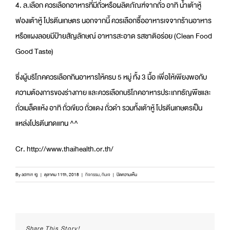
4. ล.เลือก ควรเลือกอาหารที่มีถั่วหรือผลิตภัณฑ์จากถั่ว อาทิ น้ำเต้าหู้
ฟองเต้าหู้ โปรตีนเกษตร นอกจากนี้ ควรเลือกซื้ออาหารเจจากร้านอาหาร
หรือแผงลอยมีป้ายสัญลักษณ์ อาหารสะอาด รสชาติอร่อย (Clean Food
Good Taste)
ซึ่งผู้บริโภคควรเลือกกินอาหารให้ครบ 5 หมู่ ทั้ง 3 มื้อ เพื่อให้เพียงพอกับ
ความต้องการของร่างกาย และควรเลือกบริโภคอาหารประเภทธัญพืชและ
ถั่วเมล็ดแห้ง อาทิ ถั่วเขียว ถั่วแดง ถั่วดำ รวมทั้งเต้าหู้ โปรตีนเกษตรเป็น
แหล่งโปรตีนทดแทน ^^
Cr. http://www.thaihealth.or.th/
บน
By
admin fg
|
ตุลาคม 11th, 2018
|
กิจกรรม
,
กินเจ
|
ปิดความเห็น
อิ่มใจ
ได้
บุญ
ด้วย
4
Share This Story!
ล.