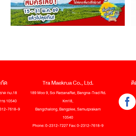
ำกัด
Tra Maekrua Co., Ltd.
ติ
 ตราด กม.18
189 Moo 9, Soi RattanaRat, Bangna-Trad Rd.
าการ 10540
Km18,
-2312-7618-9
Bangchalong, Bangplee, Samutprakarn
10540
Phone: 0-2312-7227 Fax: 0-2312-7618-9