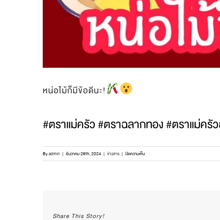
หน่อไม้ก็มีข้อดีนะ!
#ตราแม่ครัว #ตราฉลากทอง #ตราแม่ครั
บน
By
admin
|
ธันวาคม 26th, 2024
|
ข่าวสาร
|
ปิดความเห็น
หน่อ
ไม้
ก็
มี
ข้อดี
นะ!
Share This Story!