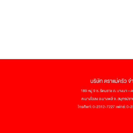
บริษัท ตราแม่ครัว จ
189 หมู่ 9 ซ. รัตนราช ถ. บางนา –
ต.บางโฉลง อ.บางพลี จ. สมุทรปร
โทรศัพท์: 0-2312-7227 แฟกซ์: 0