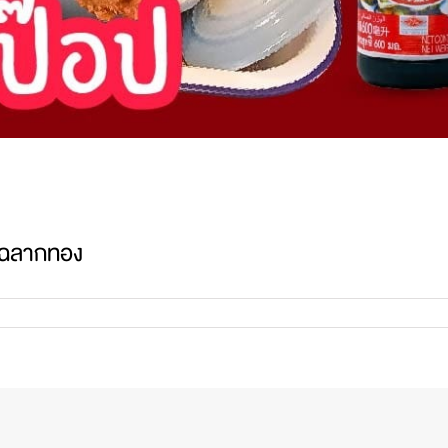
วฉลากทอง