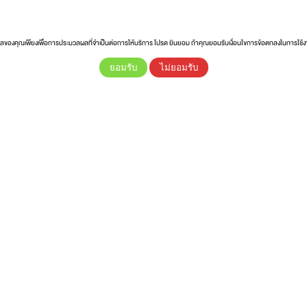
ูลของคุณเพียงเพื่อการประมวลผลที่จำเป็นต่อการให้บริการ โปรด ยินยอม ถ้าคุณยอมรับเงื่อนไขการข้อตกลงในการใช้
ยอมรับ
ไม่ยอมรับ
ุกี้ย่าง” พร้อมน้ำจิ้มสูตรเด็ด เปรี้ยว หวาน หอม กลมกล่อม ครบรสเลยค่ะ
❗
❗
❗
?
 พริกขี้หนู น้ำมันงา และผักชี
. จะอีกกี่ 10 ไม้ ก็ต้องหมดแน่นอนค่ะ
?
?
?
นชัน
#ประโยชน์
#รักษาโรค
#โรคข้อเสื่อม
#ยาแผนปัจจุบัน
#เมนูอาหาร
#วิธีทำ
#ขั้นตอ