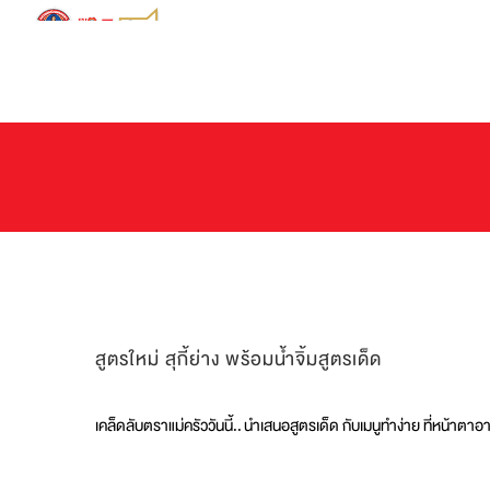
Skip
to
content
สูตรใหม่ สุกี้ย่าง พร้อมน้ำจิ้มสูตรเด็ด
เคล็ดลับตราแม่ครัววันนี้..
นำเสนอสูตรเด็ด กับเมนูทำง่าย ที่หน้าตาอ