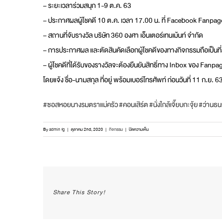
– ระยะเวลาร่วมสนุก 1-9 ต.ค. 63
– ประกาศผลผู้โชคดี 10 ต.ค. เวลา 17.00 น. ที่ Facebook Fanpag
– สถานที่จับรางวัล บริษัท 360 องศา เอ็นเตอร์เทนเม้นท์ จำกัด
– การประกาศผล และตัดสินคัดเลือกผู้โชคดีข
องทางกิจกรรมถือเป็นที่ส
– ผู้โชคดีที่ได้รับของรางวัล
จะต้องยืนยันสิทธิ์ทาง Inbox ของ Fanpa
โดยแจ้ง ชื่อ-นามสกุล ที่อยู่ พร้อมเบอร์โทรศัพท์ ก่อนวันที่ 11 ก.ย. 
#ซอสหอยนางรมตราแม่ครัว
#คอนเสิร์ต
#นั่งใกล้เจี๊ยบกะจุ้ย
#ว่านธ
บน
By
admin fg
|
ตุลาคม 2nd, 2020
|
กิจกรรม
|
ปิดความเห็น
ร่วม
สนุก
ตอบ
คำถาม
ชิง
รางวัล
Share This Story!
กิจกรรม
“เจอ
ปุ๊บ
ลุ้น(นั่ง)ใกล้