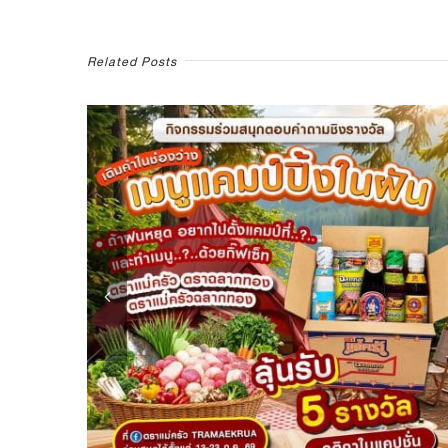
ปั๊บ”
ลุ้น
รับ
Related Posts
บัตร
ชม
คอนเสิร์ต
รวม
มูลค่า
48,000
บาท