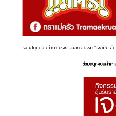
ร่วมสนุกตอบคำถามชิงรางวัลกิจกรรม “เจอปุ๊บ ลุ้น(น
ร่วมสนุกตอบคำถาม