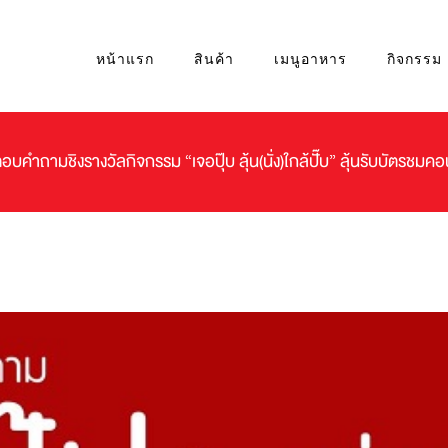
หน้าแรก
สินค้า
เมนูอาหาร
กิจกรรม
อบคำถามชิงรางวัลกิจกรรม “เจอปุ๊บ ลุ้น(นั่ง)ใกล้ปั๊บ” ลุ้นรับบัตรชมค