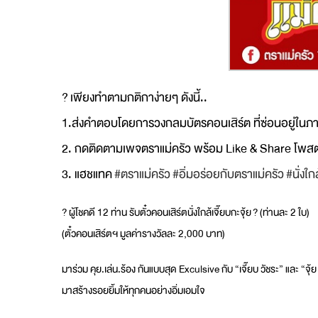
?
เพียงทำตามกติกาง่ายๆ ดังนี้..
1.ส่งคำตอบโดยการวงกลมบัตรค
อนเสิร์ต ที่ซ่อนอยู่ใน
2. กดติดตามเพจตราแม่ครัว พร้อม Like & Share โพสต์น
3. แฮชแทค
#ตราแม่ครัว
#อิ่มอร่อยกับตราแม่ครัว
#นั่งใก
?
ผู้โชคดี 12 ท่าน รับตั๋วคอนเสิร์ตนั่งใกล้เจ
ี๊ยบกะจุ้ย
?
(ท่านละ 2 ใบ)
(ตั๋วคอนเสิร์ตฯ มูลค่ารางวัลละ 2,000 บาท)
มาร่วม คุย.เล่น.ร้อง กันแบบสุด Exculsive กับ “เจี๊ยบ วัชระ” และ “จุ้ย ศ
มาสร้างรอยยิ้มให้ทุกค
นอย่างอิ่มเอมใจ