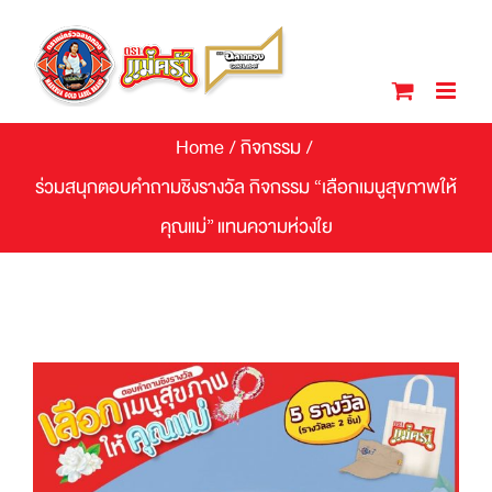
Skip
to
content
Home
/
กิจกรรม
/
ร่วมสนุกตอบคำถามชิงรางวัล กิจกรรม “เลือกเมนูสุขภาพให้
คุณแม่” แทนความห่วงใย
View
Larger
Image