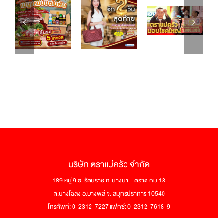
บริษัท ตราแม่ครัว จำกัด
189 หมู่ 9 ซ. รัตนราช ถ. บางนา – ตราด กม.18
ต.บางโฉลง อ.บางพลี จ. สมุทรปราการ 10540
โทรศัพท์: 0-2312-7227 แฟกซ์: 0-2312-7618-9