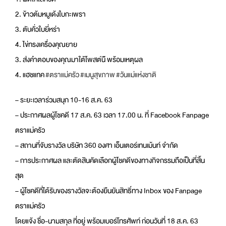
2. ข้าวต้มหมูเด้งใบกะเพรา
3. ตับคั่วใบยี่หร่า
4. ไข่ทรงเครื่องคุณยาย
3. ส่งคำตอบของคุณมาใต้โพสต์นี
้ พร้อมเหตุผล
4. แฮชแทค
#ตราแม่ครัว
#เมนูสุขภาพ
#วันแม่แห่งชาติ
– ระยะเวลาร่วมสนุก 10-16 ส.ค. 63
– ประกาศผลผู้โชคดี 17 ส.ค. 63 เวลา 17.00 น. ที่ Facebook Fanpage
ตราแม่ครัว
– สถานที่จับรางวัล บริษัท 360 องศา เอ็นเตอร์เทนเม้นท์ จำกัด
– การประกาศผล และตัดสินคัดเลือกผู้โชคดีข
องทางกิจกรรมถือเป็นที่สิ้น
สุด
– ผู้โชคดีที่ได้รับของรางวัล
จะต้องยืนยันสิทธิ์ทาง Inbox ของ Fanpage
ตราแม่ครัว
โดยแจ้ง ชื่อ-นามสกุล ที่อยู่ พร้อมเบอร์โทรศัพท์ ก่อนวันที่ 18 ส.ค. 63