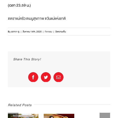
(เวลา 23.59 น.)
#ตราแม่ครัว
#เมนูสุขภาพ
#วันแม่แห่งชาติ
บน
By
admin fg
|
สิงหาคม 14th, 2020
|
กิจกรรม
|
ปิดความเห็น
ร่วม
สนุก
ตอบ
คำถาม
ชิง
Share This Story!
รางวัล
กิจกรรม
“เลือก
เมนู
Facebook
Twitter
Email
สุขภาพ
ให้
คุณ
แม่” แทน
ความ
ห่วงใย
Related Posts