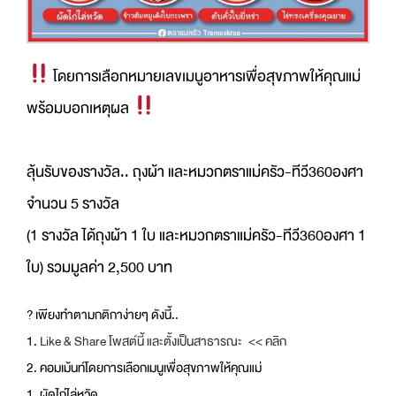
โดยการเลือกหมายเลขเมนูอาหา
รเพื่อสุขภาพให้คุณแม่
พร้อมบอกเหตุผล
ลุ้นรับของรางวัล.. ถุงผ้า และหมวกตราแม่ครัว-ทีวี360อ
งศา
จำนวน 5 รางวัล
(1 รางวัล ได้ถุงผ้า 1 ใบ และหมวกตราแม่ครัว-ทีวี360อ
งศา 1
ใบ) รวมมูลค่า 2,500 บาท
?
เพียงทำตามกติกาง่ายๆ ดังนี้..
1.
Like & Share โพสต์นี้ และตั้งเป็นสาธารณะ << คลิก
2. คอมเม้นท์โดยการเลือกเมนูเพ
ื่อสุขภาพให้คุณแม่
1. ผัดไก่ไล่หวัด