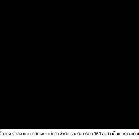
จิ้วฮวด จำกัด และ บริษัท ตราแม่ครัว จำกัด ร่วมกับ บริษัท 360 องศา เอ็นเตอร์เทนเม้