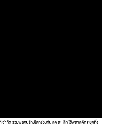
นท์ จำกัด รวมพลคนรักษ์โลกร่วมกัน ลด ละ เลิก ใช้พลาสติก หยุดทิ้ง