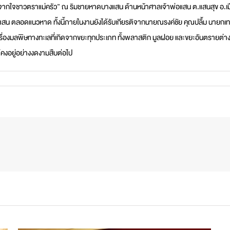
จากใจชาวตราแม่ครัว” ณ ริมชายหาดบางแสน ด้านหน้าศาลเจ้าพ่อแสน ต.แสนสุข อ.เมื
สน ตลอดแนวหาด ทั้งนี้ภายในงานยังได้รับเกียรติจากนายณรงค์ชัย คุณปลื้ม นายกเทศ
รื่องมลพิษทางทะเลที่เกิดจากขยะทุกประเภท ทั้งพลาสติก มูลฝอย และขยะอันตรายต่างๆ ซ
คงอยู่อย่างงดงามสืบต่อไป