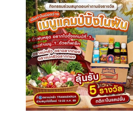
ตรา
แม่
ครัว