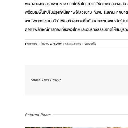
ขยะลงท้องทะเลและชายหาด ภายใต้ชื่อโครงการ “รัก(ษ์)ทะเลบางแสน 
พร้อมลงพื้นที่ปรับปรุงทัศนียภาพให้สวยงาม เก็บขยะริมชายหาดบางแ
จากใจชาวตราแม่ครัว” เพื่อสร้างความตื่นตัว และความตระหนักรู้ ในเ
ต่อภาพลักษณ์การท่องเที่ยวของไทย และอนุรักษ์ธรรมชาติให้สมบูรณ์
บน
By
admin fg
|
กันยายน 23rd, 2019
|
Activity
,
ข่าวสาร
|
ปิดความเห็น
รวม
พลัง!
“เก็บ
ขยะ”
ทำ
ชายหาด
Share This Story!
กลับ
มา
สวย
โครงการ
รัก(ษ์)ทะเล
บาง
แสน
Related Posts
จาก
ใจ
ชาว