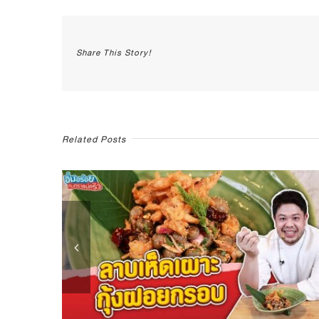
ว!
“ปีก
ไก่
อบ
Share This Story!
มะนาว”
พร้อม
เสิร์ฟ
ค่าา
Related Posts