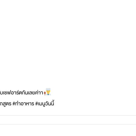
บเชฟอาร์ตกันเลยค่าา
ูตร #ทำอาหาร #เมนูวันนี้