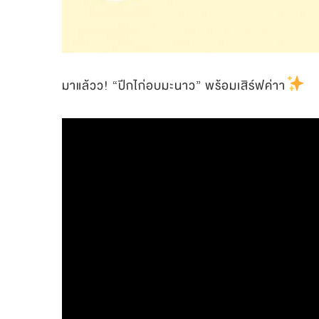
มาแล้วว! “ปีกไก่อบมะนาว” พร้อมเสิร์ฟค่าา