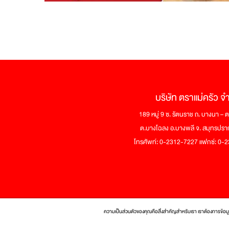
บริษัท ตราแม่ครัว จ
189 หมู่ 9 ซ. รัตนราช ถ. บางนา –
ต.บางโฉลง อ.บางพลี จ. สมุทรปร
โทรศัพท์: 0-2312-7227 แฟกซ์: 0
ความเป็นส่วนตัวของคุณคือสิ่งสำคัญสำหรับเรา เราต้องการข้อม
© 2017 Tra Maekrua Co., Ltd. All r