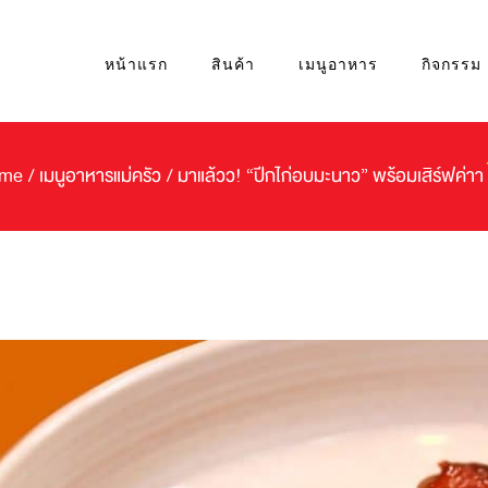
หน้าแรก
สินค้า
เมนูอาหาร
กิจกรรม
me
/
เมนูอาหารแม่ครัว
/
มาแล้วว! “ปีกไก่อบมะนาว” พร้อมเสิร์ฟค่าา