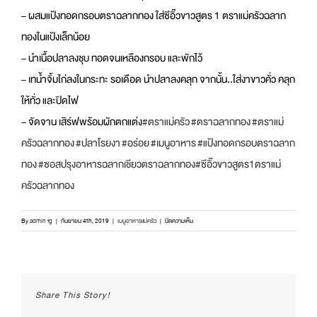
– ผสมแป้งทอดกรอบตราฉลากทอง ใส่ซีอิ๊วขาวสูตร 1 ตราแม่ครัวฉลาก
ทองในแป้งเล็กน้อย
– นำเนื้อปลาลงชุบ ทอดจนเหลืองกรอบ และพักไว้
– เทน้ำจิ้มไก่ลงในกระทะ รอเดือด นำปลาลงคลุก จากนั้น..ใส่งาขาวคั่ว คลุก
ให้ทั่ว และปิดไฟ
– จัดจาน เสิร์ฟพร้อมผักตกแต่ง
#
ตราแม่ครัว
#
ตราฉลากทอง
#
ตราแม่
ครัวฉลากทอง
#
ปลาโรยงา
#
อร่อย
#
เมนูอาหาร
#
แป้งทอดกรอบตราฉลาก
ทอง
#
ซอสปรุงอาหารฉลากเชียวตราฉลากทอง
#
ซีอิ๊วขาวสูตร1ตราแม่
ครัวฉลากทอง
บน
By
admin fg
|
กันยายน 4th, 2019
|
เมนูอาหารแม่ครัว
|
ปิดความเห็น
ปลา
โรย
งา
ชุบ
แป้ง
Share This Story!
ทอด