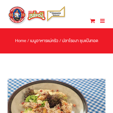
Skip
to
content
Home
/
เมนูอาหารแม่ครัว
/
ปลาโรยงา ชุบแป้งทอด
View
Larger
Image