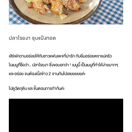
ปลาโรยงา ชุบแป้งทอด
เสิร์ฟความอร่อยให้กับชาวแฟนเพจที่น่ารัก กับอิ่มอร่อยตราแม่ครัว
ในเมนูที่ชื่อว่า.. ปลาโรยงา ซึ่งขอบอกว่า ! เมนูนี้ เป็นเมนูที่ทำได้ง่ายมากๆ
และอร่อย จนต้องเบิ้ลข้าว 2 จานกันไปเลยยยยยค่ะ
ไปดูวัตถุดิบ และขั้นตอนการทำกันค่ะ