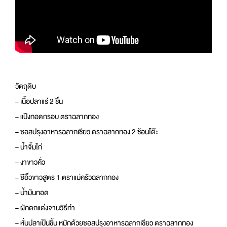
วัตถุดิบ
– เนื้อปลาแร่ 2 ชิ้น
– แป้งทอดกรอบ ตราฉลากทอง
– ซอสปรุงอาหารฉลากเชียว ตราฉลากทอง 2 ช้อนโต๊ะ
– น้ำจิ้มไก่
– งาขาวคั่ว
– ซีอิ๊วขาวสูตร 1 ตราแม่ครัวฉลากทอง
– น้ำมันทอด
– ผักตกแต่งจานวิธีทำ
– หั่นปลาเป็นชิ้น หมักด้วยซอสปรุงอาหารฉลากเชียว ตราฉลากทอง