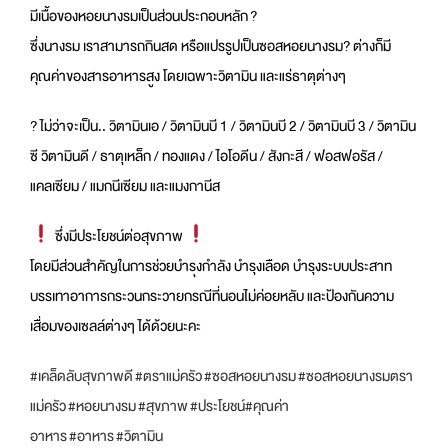
มีเนื้อของหอยนางรมเป็นส่วน
ประกอบหลัก
?
ซึ่งนางรม เราสามารถกินสด หรือแปรรูปเป็นซอสหอยนางรม
?
ต่างก็มี
คุณค่าของสารอาหารส
ูง โดยเฉพาะวิตามิน และแร่ธาตุต่างๆ
?
ไม่ว่าจะเป็น.. วิตามินเอ / วิตามินบี 1 / วิตามินบี 2 / วิตามินบี 3 / วิตามิน
ซี วิตามินดี / ธาตุเหล็ก / ทองแดง / ไอโอดีน / สังกะสี / ฟอสฟอรัส /
แคลเซียม / แมกนีเซียม และแมงกานีส
ซึ่งมีประโยชน์ต่อสุขภาพ
โดยมีส่วนสำคัญในการช่วยบำร
ุงกำลัง บำรุงเลือด บำรุงระบบประสาท
บรรเทาอาการกระวนกระวายกรณี
ที่นอนไม่ค่อยหลับ และป้องกันความ
เสื่อมของเซล
ล์ต่างๆ ได้ด้วยนะคะ
#เคล็ดลับสุขภาพดี
#ตราแม่ครัว
#ซอสหอยนางรม
#ซอสหอยนางรมตรา
แม่ครัว
#หอยนางรม
#สุขภาพ
#ประโยชน์
#คุณค่า
อาหาร
#อาหาร
#วิตามิน