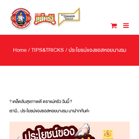
Skip
to
content
Home
/
TIPS&TRICKS
/
ประโยชน์ของซอสหอยนางรม
?
เคล็ดลับสุขภาพดี ตราแม่ครัว วันนี้
?
เรามี.. ประโยชน์ของซอสหอยนางรม มาฝากกันค่ะ