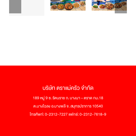
บริษัท ตราแม่ครัว จำกัด
189 หมู่ 9 ซ. รัตนราช ถ. บางนา – ตราด กม.18
ต.บางโฉลง อ.บางพลี จ. สมุทรปราการ 10540
โทรศัพท์: 0-2312-7227 แฟกซ์: 0-2312-7618-9