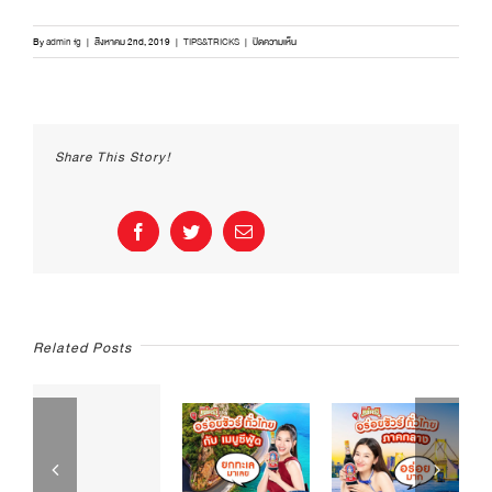
บน
By
admin fg
|
สิงหาคม 2nd, 2019
|
TIPS&TRICKS
|
ปิดความเห็น
ประโยชน์
ของ
ซอส
หอย
นางรม
Share This Story!
Facebook
Twitter
Email
Related Posts